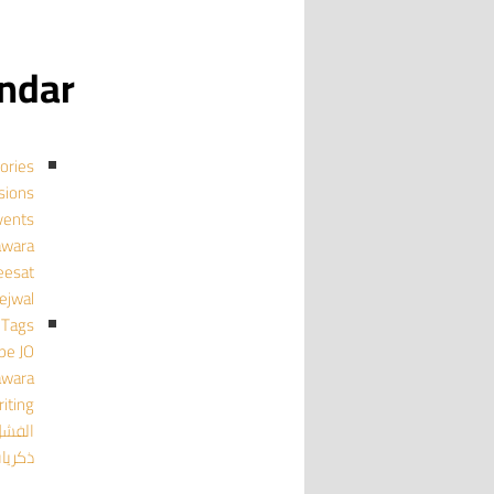
calendar
ories
cussions
events منا
mujawara
ghmeesat
tejwal تجو
Tags
pe
JO
awara
iting
الفش
ذكريا