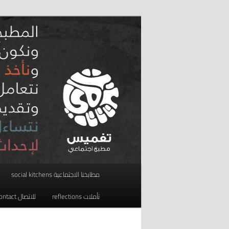
تخطي
مطبخ اجتماعي
إلى
المحتوى
taghmees تغميس
الأساسي
القائمة
مطابخنا الاجتماعية social kitchens
الرئيسية
تأملات reflections
للاتصال contact