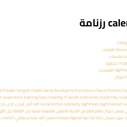
 رزنامة
Categ
dis نقاشات
سبات
 مجاورة
ta تغميسات
ال
ad theater
bergish
citadel
darna
development
emotions
failure
forests
ho
om experience
learning
love
meaning of words
memories
modernity
muj
wr
taghmeeseh
taghmees
solidarity
social kitchen
self
أمل
الاردن
الحب
الح
ل
برقش
تجوال
تعلم
تعلم من التجربة
تغميس
تغميسة
تنمية
جبل القلعة
جبل اللو
ت
سيل حسبان
كتابة إبداعية
مجاورة
مساندة
مسرح البلد
مشاعر
معاني الكلمات