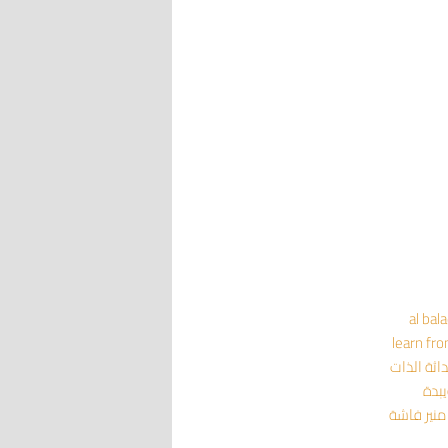
al bal
learn fr
داثة
الذات
يبدة
منير فاشة