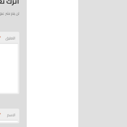
اترك تع
لن يتم نشر عنو
*
التعليق
*
الاسم