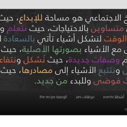
أنشطتنا events
مرطبانات jars
الوصفة the recipe