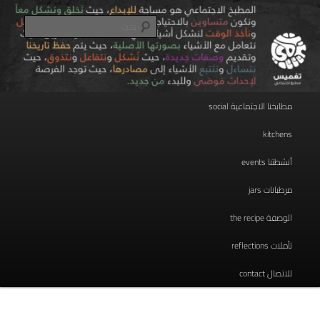
تخطي
مطبخ اجتماعي
إلى
بحث
المحتوى
الأساسي
taghmees تغميس
القائمة
مطابخنا الاجتماعية social
الرئيسية
kitchens
أنشطتنا events
مرطبانات jars
الوصفة the recipe
تأملات reflections
للاتصال contact