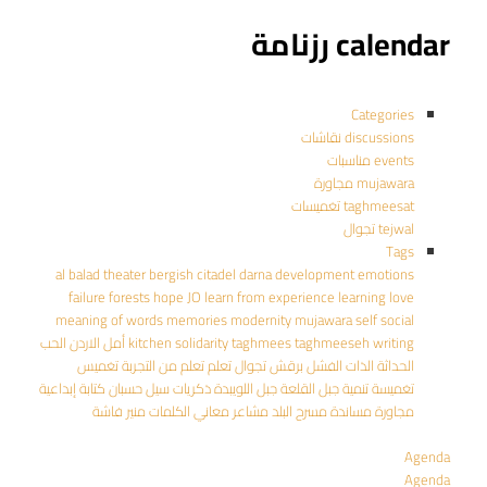
calendar رزنامة
Categories
discussions نقاشات
events مناسبات
mujawara مجاورة
taghmeesat تغميسات
tejwal تجوال
Tags
al balad theater
bergish
citadel
darna
development
emotions
failure
forests
hope
JO
learn from experience
learning
love
meaning of words
memories
modernity
mujawara
self
social
writing
taghmeeseh
taghmees
solidarity
kitchen
أمل
الاردن
الحب
الحداثة
الذات
الفشل
برقش
تجوال
تعلم
تعلم من التجربة
تغميس
تغميسة
تنمية
جبل القلعة
جبل اللويبدة
ذكريات
سيل حسبان
كتابة إبداعية
مجاورة
مساندة
مسرح البلد
مشاعر
معاني الكلمات
منير فاشة
Agenda
Agenda