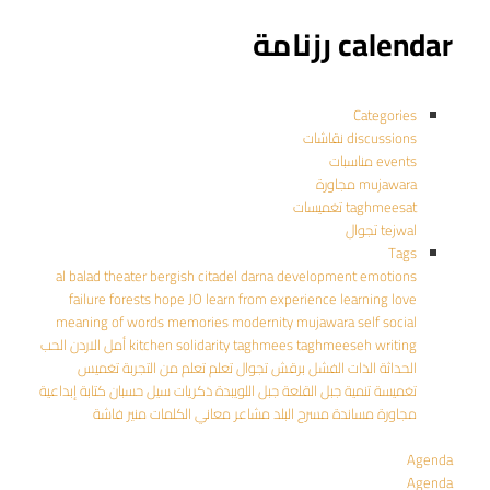
calendar رزنامة
Categories
discussions نقاشات
events مناسبات
mujawara مجاورة
taghmeesat تغميسات
tejwal تجوال
Tags
al balad theater
bergish
citadel
darna
development
emotions
failure
forests
hope
JO
learn from experience
learning
love
meaning of words
memories
modernity
mujawara
self
social
writing
taghmeeseh
taghmees
solidarity
kitchen
أمل
الاردن
الحب
الحداثة
الذات
الفشل
برقش
تجوال
تعلم
تعلم من التجربة
تغميس
تغميسة
تنمية
جبل القلعة
جبل اللويبدة
ذكريات
سيل حسبان
كتابة إبداعية
مجاورة
مساندة
مسرح البلد
مشاعر
معاني الكلمات
منير فاشة
Agenda
Agenda