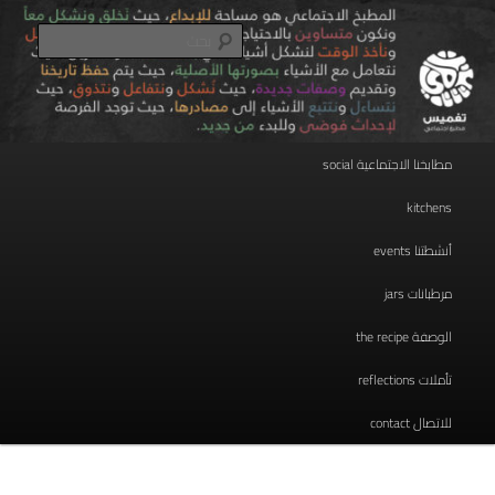
تخطي
مطبخ اجتماعي
إلى
بحث
المحتوى
الأساسي
taghmees تغميس
القائمة
مطابخنا الاجتماعية social
الرئيسية
kitchens
أنشطتنا events
مرطبانات jars
الوصفة the recipe
تأملات reflections
للاتصال contact