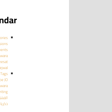
calendar
ories
cussions
events منا
mujawara
ghmeesat
tejwal تجو
Tags
pe
JO
awara
iting
الفش
ذكريا