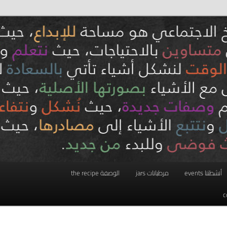
أنشطتنا events
مرطبانات jars
الوصفة the recipe