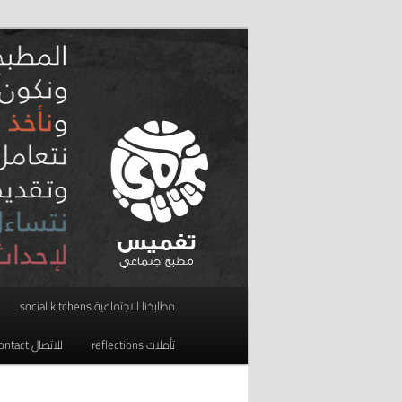
تخطي
مطبخ اجتماعي
إلى
المحتوى
taghmees تغميس
الأساسي
القائمة
مطابخنا الاجتماعية social kitchens
الرئيسية
تأملات reflections
للاتصال contact