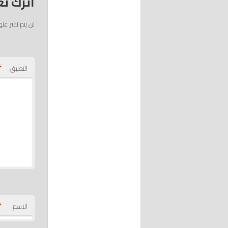
اترك تع
لن يتم نشر عنو
*
التعليق
*
الاسم