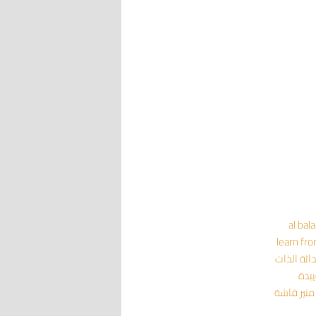
al bal
learn fr
داثة
الذات
يبدة
منير فاشة