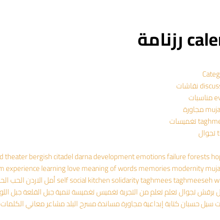
 رزنامة
Categ
dis نقاشات
سبات
 مجاورة
ta تغميسات
ال
ad theater
bergish
citadel
darna
development
emotions
failure
forests
ho
om experience
learning
love
meaning of words
memories
modernity
muj
wr
taghmeeseh
taghmees
solidarity
social kitchen
self
أمل
الاردن
الحب
الح
ل
برقش
تجوال
تعلم
تعلم من التجربة
تغميس
تغميسة
تنمية
جبل القلعة
جبل اللو
ت
سيل حسبان
كتابة إبداعية
مجاورة
مساندة
مسرح البلد
مشاعر
معاني الكلمات