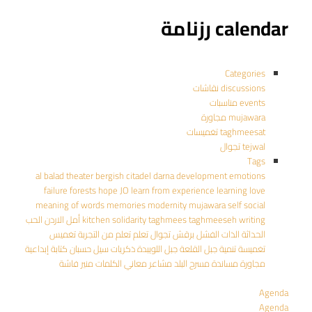
calendar رزنامة
Categories
discussions نقاشات
events مناسبات
mujawara مجاورة
taghmeesat تغميسات
tejwal تجوال
Tags
al balad theater
bergish
citadel
darna
development
emotions
failure
forests
hope
JO
learn from experience
learning
love
meaning of words
memories
modernity
mujawara
self
social
writing
taghmeeseh
taghmees
solidarity
kitchen
أمل
الاردن
الحب
الحداثة
الذات
الفشل
برقش
تجوال
تعلم
تعلم من التجربة
تغميس
تغميسة
تنمية
جبل القلعة
جبل اللويبدة
ذكريات
سيل حسبان
كتابة إبداعية
مجاورة
مساندة
مسرح البلد
مشاعر
معاني الكلمات
منير فاشة
Agenda
Agenda