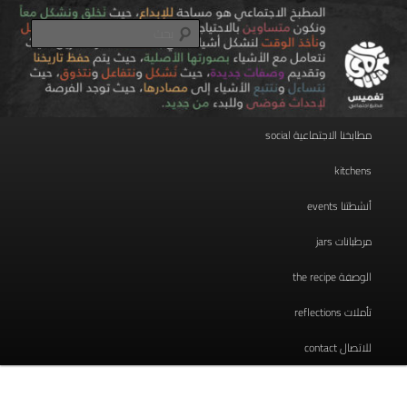
تخطي
مطبخ اجتماعي
إلى
بحث
المحتوى
الأساسي
taghmees تغميس
القائمة
مطابخنا الاجتماعية social
الرئيسية
kitchens
أنشطتنا events
مرطبانات jars
الوصفة the recipe
تأملات reflections
للاتصال contact