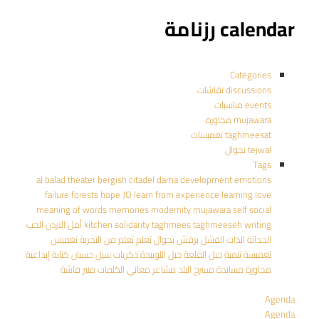
calendar رزنامة
Categories
discussions نقاشات
events مناسبات
mujawara مجاورة
taghmeesat تغميسات
tejwal تجوال
Tags
al balad theater
bergish
citadel
darna
development
emotions
failure
forests
hope
JO
learn from experience
learning
love
meaning of words
memories
modernity
mujawara
self
social
writing
taghmeeseh
taghmees
solidarity
kitchen
أمل
الاردن
الحب
الحداثة
الذات
الفشل
برقش
تجوال
تعلم
تعلم من التجربة
تغميس
تغميسة
تنمية
جبل القلعة
جبل اللويبدة
ذكريات
سيل حسبان
كتابة إبداعية
مجاورة
مساندة
مسرح البلد
مشاعر
معاني الكلمات
منير فاشة
Agenda
Agenda