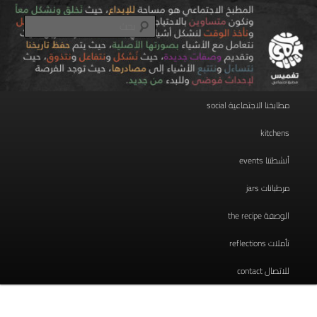
تخطي
مطبخ اجتماعي
إلى
بحث
المحتوى
الأساسي
taghmees تغميس
القائمة
مطابخنا الاجتماعية social
الرئيسية
kitchens
أنشطتنا events
مرطبانات jars
الوصفة the recipe
تأملات reflections
للاتصال contact