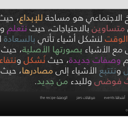
أنشطتنا events
مرطبانات jars
الوصفة the recipe