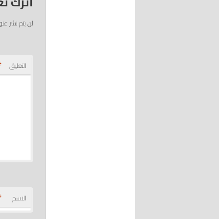
اترك تع
لن يتم نشر عنو
*
التعليق
*
الاسم