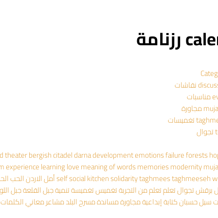
 رزنامة
Categ
dis نقاشات
سبات
 مجاورة
ta تغميسات
ال
ad theater
bergish
citadel
darna
development
emotions
failure
forests
ho
om experience
learning
love
meaning of words
memories
modernity
muj
wr
taghmeeseh
taghmees
solidarity
social kitchen
self
أمل
الاردن
الحب
الح
ل
برقش
تجوال
تعلم
تعلم من التجربة
تغميس
تغميسة
تنمية
جبل القلعة
جبل اللو
ت
سيل حسبان
كتابة إبداعية
مجاورة
مساندة
مسرح البلد
مشاعر
معاني الكلمات