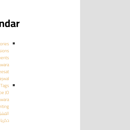
calendar
ories
cussions
events منا
mujawara
ghmeesat
tejwal تجو
Tags
pe
JO
awara
iting
الفش
ذكريا