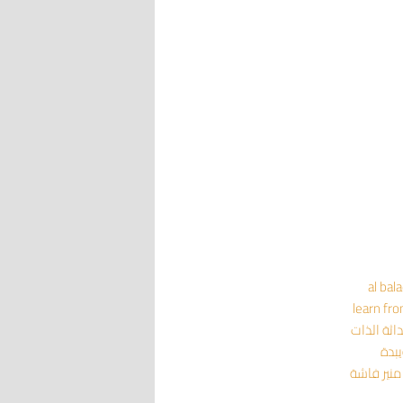
al bal
learn fr
داثة
الذات
يبدة
منير فاشة