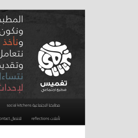
تخطي
مطبخ اجتماعي
إلى
المحتوى
taghmees تغميس
الأساسي
القائمة
مطابخنا الاجتماعية social kitchens
الرئيسية
تأملات reflections
للاتصال contact