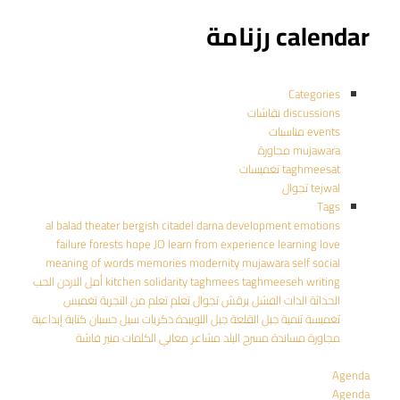
calendar رزنامة
Categories
discussions نقاشات
events مناسبات
mujawara مجاورة
taghmeesat تغميسات
tejwal تجوال
Tags
al balad theater
bergish
citadel
darna
development
emotions
failure
forests
hope
JO
learn from experience
learning
love
meaning of words
memories
modernity
mujawara
self
social
writing
taghmeeseh
taghmees
solidarity
kitchen
أمل
الاردن
الحب
الحداثة
الذات
الفشل
برقش
تجوال
تعلم
تعلم من التجربة
تغميس
تغميسة
تنمية
جبل القلعة
جبل اللويبدة
ذكريات
سيل حسبان
كتابة إبداعية
مجاورة
مساندة
مسرح البلد
مشاعر
معاني الكلمات
منير فاشة
Agenda
Agenda