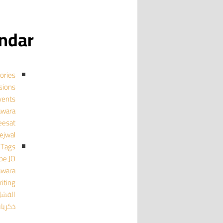
calendar
ories
cussions
events منا
mujawara
ghmeesat
tejwal تجو
Tags
pe
JO
awara
iting
الفش
ذكريا