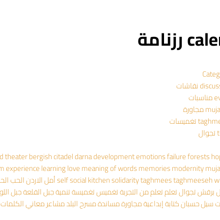
 رزنامة
Categ
dis نقاشات
سبات
 مجاورة
ta تغميسات
ال
ad theater
bergish
citadel
darna
development
emotions
failure
forests
ho
om experience
learning
love
meaning of words
memories
modernity
muj
wr
taghmeeseh
taghmees
solidarity
social kitchen
self
أمل
الاردن
الحب
الح
ل
برقش
تجوال
تعلم
تعلم من التجربة
تغميس
تغميسة
تنمية
جبل القلعة
جبل اللو
ت
سيل حسبان
كتابة إبداعية
مجاورة
مساندة
مسرح البلد
مشاعر
معاني الكلمات