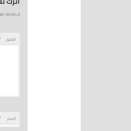
اترك تع
لن يتم نشر عنو
*
التعليق
*
الاسم