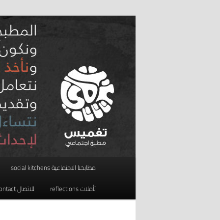
تخطي
مطبخ اجتماعي
إلى
المحتوى
taghmees تغميس
الأساسي
القائمة
مطابخنا الاجتماعية social kitchens
الرئيسية
تأملات reflections
للاتصال contact