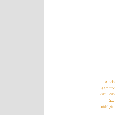
al bal
learn fr
داثة
الذات
يبدة
منير فاشة