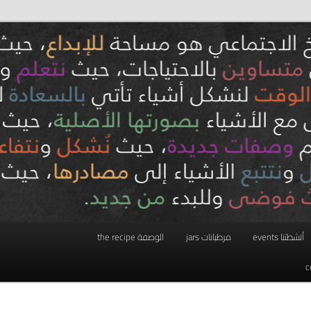
أنشطتنا events
مرطبانات jars
الوصفة the recipe