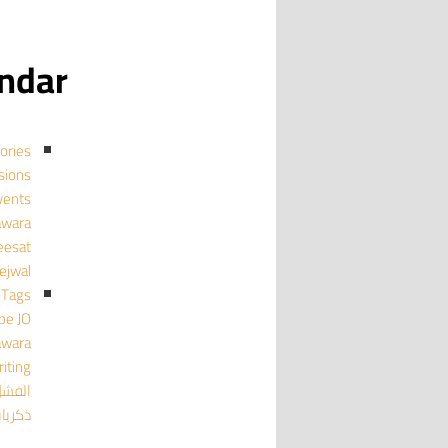
calendar
ories
cussions
events منا
mujawara
ghmeesat
tejwal تجو
Tags
pe
JO
awara
iting
الفش
ذكريا