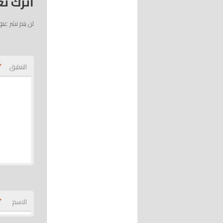
اترك تع
لن يتم نشر عنو
*
التعليق
*
الاسم