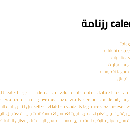
 رزنامة
Categ
dis نقاشات
سبات
 مجاورة
ta تغميسات
ال
ad theater
bergish
citadel
darna
development
emotions
failure
forests
ho
om experience
learning
love
meaning of words
memories
modernity
muj
wr
taghmeeseh
taghmees
solidarity
social kitchen
self
أمل
الاردن
الحب
الح
ل
برقش
تجوال
تعلم
تعلم من التجربة
تغميس
تغميسة
تنمية
جبل القلعة
جبل اللو
ت
سيل حسبان
كتابة إبداعية
مجاورة
مساندة
مسرح البلد
مشاعر
معاني الكلمات