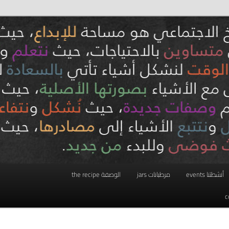
أنشطتنا events
مرطبانات jars
الوصفة the recipe