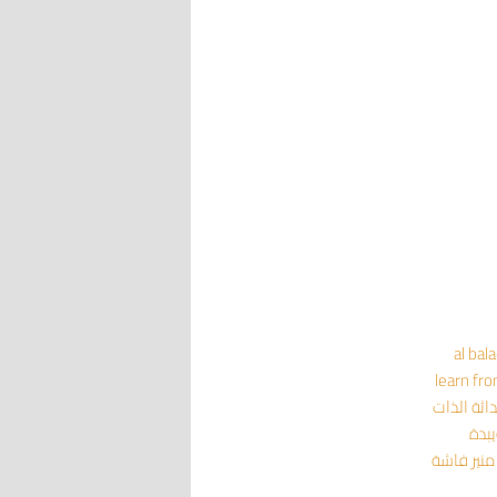
al bal
learn fr
داثة
الذات
يبدة
منير فاشة