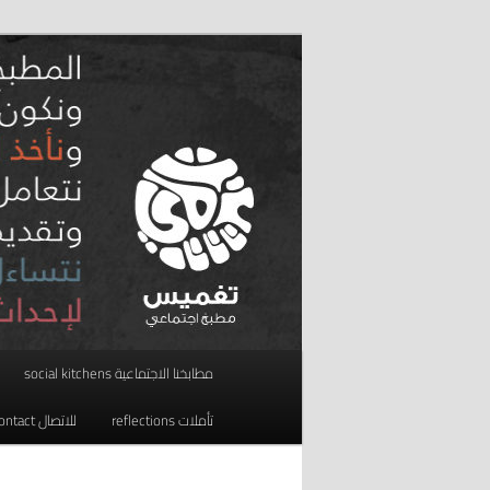
تخطي
مطبخ اجتماعي
إلى
المحتوى
taghmees تغميس
الأساسي
القائمة
مطابخنا الاجتماعية social kitchens
الرئيسية
تأملات reflections
للاتصال contact