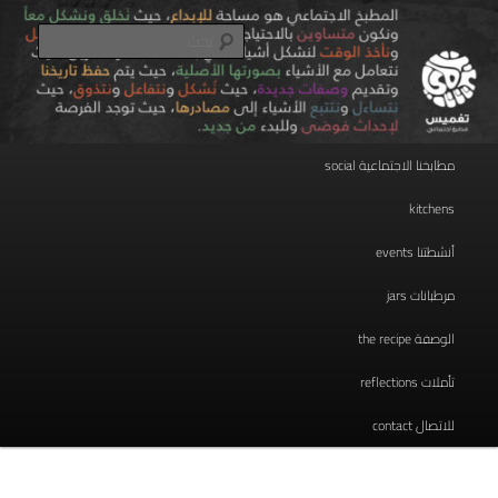
تخطي
مطبخ اجتماعي
إلى
بحث
المحتوى
الأساسي
taghmees تغميس
القائمة
مطابخنا الاجتماعية social
الرئيسية
kitchens
أنشطتنا events
مرطبانات jars
الوصفة the recipe
تأملات reflections
للاتصال contact