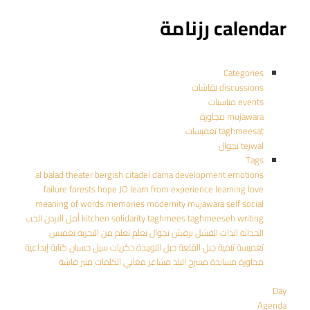
calendar رزنامة
Categories
discussions نقاشات
events مناسبات
mujawara مجاورة
taghmeesat تغميسات
tejwal تجوال
Tags
al balad theater
bergish
citadel
darna
development
emotions
failure
forests
hope
JO
learn from experience
learning
love
meaning of words
memories
modernity
mujawara
self
social
writing
taghmeeseh
taghmees
solidarity
kitchen
أمل
الاردن
الحب
الحداثة
الذات
الفشل
برقش
تجوال
تعلم
تعلم من التجربة
تغميس
تغميسة
تنمية
جبل القلعة
جبل اللويبدة
ذكريات
سيل حسبان
كتابة إبداعية
مجاورة
مساندة
مسرح البلد
مشاعر
معاني الكلمات
منير فاشة
Day
Agenda