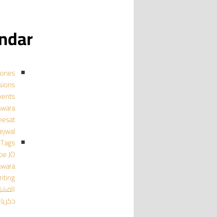
calendar
ories
cussions
events منا
mujawara
ghmeesat
tejwal تجو
Tags
pe
JO
awara
iting
الفش
ذكريا