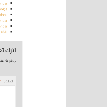
endar
oogle
tlook
endar
endar
o XML
اترك تع
لن يتم نشر عنو
*
التعليق