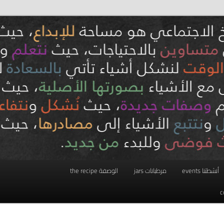
أنشطتنا events
مرطبانات jars
الوصفة the recipe