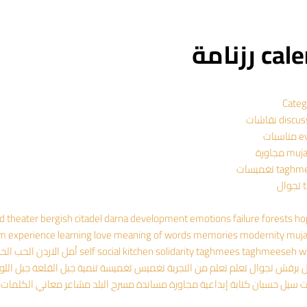
 رزنامة
Categ
dis نقاشات
سبات
 مجاورة
ta تغميسات
ال
ad theater
bergish
citadel
darna
development
emotions
failure
forests
ho
om experience
learning
love
meaning of words
memories
modernity
muj
wr
taghmeeseh
taghmees
solidarity
social kitchen
self
أمل
الاردن
الحب
الح
ل
برقش
تجوال
تعلم
تعلم من التجربة
تغميس
تغميسة
تنمية
جبل القلعة
جبل اللو
ت
سيل حسبان
كتابة إبداعية
مجاورة
مساندة
مسرح البلد
مشاعر
معاني الكلمات