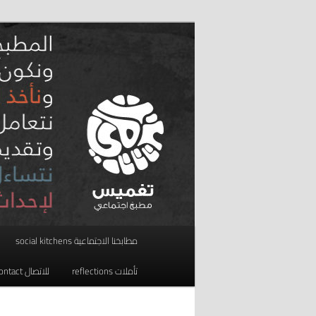
تخطي
مطبخ اجتماعي
إلى
المحتوى
taghmees تغميس
الأساسي
القائمة
مطابخنا الاجتماعية social kitchens
الرئيسية
تأملات reflections
للاتصال contact