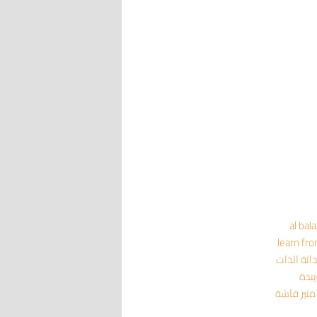
al bal
learn fr
داثة
الذات
يبدة
منير فاشة