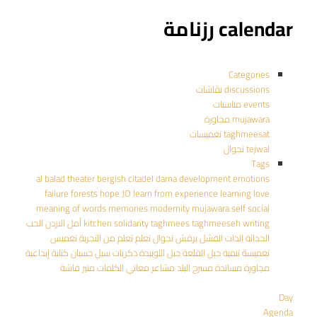
calendar رزنامة
Categories
discussions نقاشات
events مناسبات
mujawara مجاورة
taghmeesat تغميسات
tejwal تجوال
Tags
al balad theater
bergish
citadel
darna
development
emotions
failure
forests
hope
JO
learn from experience
learning
love
meaning of words
memories
modernity
mujawara
self
social
writing
taghmeeseh
taghmees
solidarity
kitchen
أمل
الاردن
الحب
الحداثة
الذات
الفشل
برقش
تجوال
تعلم
تعلم من التجربة
تغميس
تغميسة
تنمية
جبل القلعة
جبل اللويبدة
ذكريات
سيل حسبان
كتابة إبداعية
مجاورة
مساندة
مسرح البلد
مشاعر
معاني الكلمات
منير فاشة
Day
Agenda