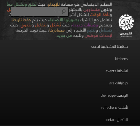
تخطي
مطبخ اجتماعي
إلى
بحث
المحتوى
الأساسي
taghmees تغميس
القائمة
مطابخنا الاجتماعية social
الرئيسية
kitchens
أنشطتنا events
مرطبانات jars
الوصفة the recipe
تأملات reflections
للاتصال contact