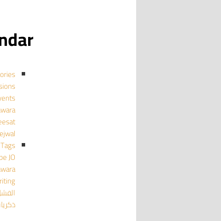
calendar
ories
cussions
events منا
mujawara
ghmeesat
tejwal تجو
Tags
pe
JO
awara
iting
الفش
ذكريا