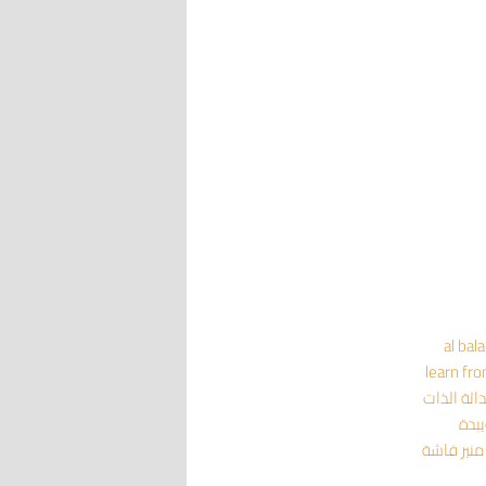
al bal
learn fr
داثة
الذات
يبدة
منير فاشة