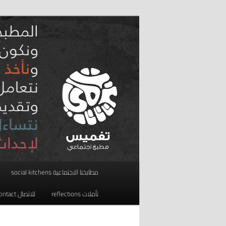
تخطي
مطبخ اجتماعي
إلى
المحتوى
taghmees تغميس
الأساسي
القائمة
مطابخنا الاجتماعية social kitchens
الرئيسية
تأملات reflections
للاتصال contact