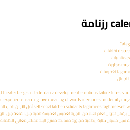
 رزنامة
Categ
dis نقاشات
سبات
 مجاورة
ta تغميسات
ال
ad theater
bergish
citadel
darna
development
emotions
failure
forests
ho
om experience
learning
love
meaning of words
memories
modernity
muj
wr
taghmeeseh
taghmees
solidarity
social kitchen
self
أمل
الاردن
الحب
الح
ل
برقش
تجوال
تعلم
تعلم من التجربة
تغميس
تغميسة
تنمية
جبل القلعة
جبل اللو
ت
سيل حسبان
كتابة إبداعية
مجاورة
مساندة
مسرح البلد
مشاعر
معاني الكلمات