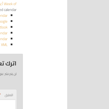
Week of أغسطس 2
red calendar
endar
oogle
tlook
endar
endar
o XML
اترك تع
لن يتم نشر عنو
*
التعليق