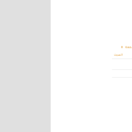
معة
8
السبت