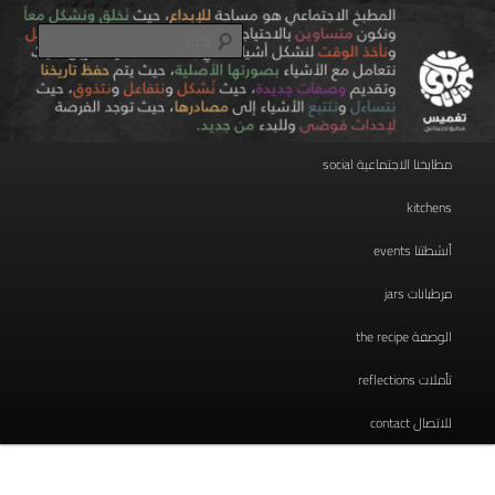
تخطي
مطبخ اجتماعي
إلى
بحث
المحتوى
الأساسي
taghmees تغميس
القائمة
مطابخنا الاجتماعية social
الرئيسية
kitchens
أنشطتنا events
مرطبانات jars
الوصفة the recipe
تأملات reflections
للاتصال contact