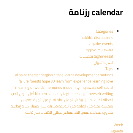
calendar رزنامة
Categories
discussions نقاشات
events مناسبات
mujawara مجاورة
taghmeesat تغميسات
tejwal تجوال
Tags
al balad theater
bergish
citadel
darna
development
emotions
failure
forests
hope
JO
learn from experience
learning
love
meaning of words
memories
modernity
mujawara
self
social
writing
taghmeeseh
taghmees
solidarity
kitchen
أمل
الاردن
الحب
الحداثة
الذات
الفشل
برقش
تجوال
تعلم
تعلم من التجربة
تغميس
تغميسة
تنمية
جبل القلعة
جبل اللويبدة
ذكريات
سيل حسبان
كتابة إبداعية
مجاورة
مساندة
مسرح البلد
مشاعر
معاني الكلمات
منير فاشة
Week
Agenda