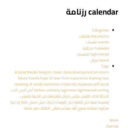
calendar رزنامة
Categories
discussions نقاشات
events مناسبات
mujawara مجاورة
taghmeesat تغميسات
tejwal تجوال
Tags
al balad theater
bergish
citadel
darna
development
emotions
failure
forests
hope
JO
learn from experience
learning
love
meaning of words
memories
modernity
mujawara
self
social
writing
taghmeeseh
taghmees
solidarity
kitchen
أمل
الاردن
الحب
الحداثة
الذات
الفشل
برقش
تجوال
تعلم
تعلم من التجربة
تغميس
تغميسة
تنمية
جبل القلعة
جبل اللويبدة
ذكريات
سيل حسبان
كتابة إبداعية
مجاورة
مساندة
مسرح البلد
مشاعر
معاني الكلمات
منير فاشة
Week
Agenda