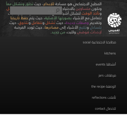
تخطي
مطبخ اجتماعي
إلى
بحث
المحتوى
الأساسي
taghmees تغميس
القائمة
مطابخنا الاجتماعية social
الرئيسية
kitchens
أنشطتنا events
مرطبانات jars
الوصفة the recipe
تأملات reflections
للاتصال contact