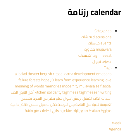
calendar رزنامة
Categories
discussions نقاشات
events مناسبات
mujawara مجاورة
taghmeesat تغميسات
tejwal تجوال
Tags
al balad theater
bergish
citadel
darna
development
emotions
failure
forests
hope
JO
learn from experience
learning
love
meaning of words
memories
modernity
mujawara
self
social
writing
taghmeeseh
taghmees
solidarity
kitchen
أمل
الاردن
الحب
الحداثة
الذات
الفشل
برقش
تجوال
تعلم
تعلم من التجربة
تغميس
تغميسة
تنمية
جبل القلعة
جبل اللويبدة
ذكريات
سيل حسبان
كتابة إبداعية
مجاورة
مساندة
مسرح البلد
مشاعر
معاني الكلمات
منير فاشة
Week
Agenda