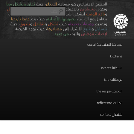
تخطي
مطبخ اجتماعي
إلى
بحث
المحتوى
الأساسي
taghmees تغميس
القائمة
مطابخنا الاجتماعية social
الرئيسية
kitchens
أنشطتنا events
مرطبانات jars
الوصفة the recipe
تأملات reflections
للاتصال contact