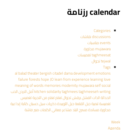
calendar رزنامة
Categories
discussions نقاشات
events مناسبات
mujawara مجاورة
taghmeesat تغميسات
tejwal تجوال
Tags
al balad theater
bergish
citadel
darna
development
emotions
failure
forests
hope
JO
learn from experience
learning
love
meaning of words
memories
modernity
mujawara
self
social
writing
taghmeeseh
taghmees
solidarity
kitchen
أمل
الاردن
الحب
الحداثة
الذات
الفشل
برقش
تجوال
تعلم
تعلم من التجربة
تغميس
تغميسة
تنمية
جبل القلعة
جبل اللويبدة
ذكريات
سيل حسبان
كتابة إبداعية
مجاورة
مساندة
مسرح البلد
مشاعر
معاني الكلمات
منير فاشة
Week
Agenda