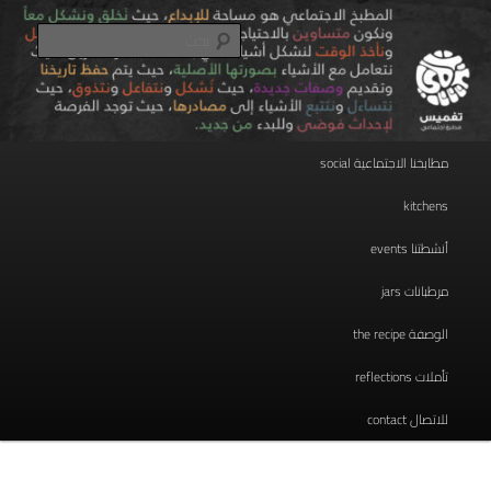
تخطي
مطبخ اجتماعي
إلى
بحث
المحتوى
الأساسي
taghmees تغميس
القائمة
مطابخنا الاجتماعية social
الرئيسية
kitchens
أنشطتنا events
مرطبانات jars
الوصفة the recipe
تأملات reflections
للاتصال contact