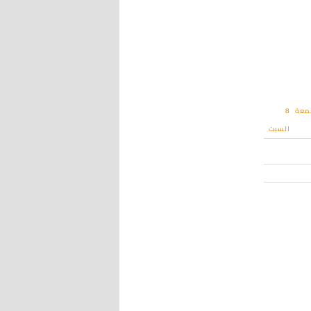
معة
8
السبت