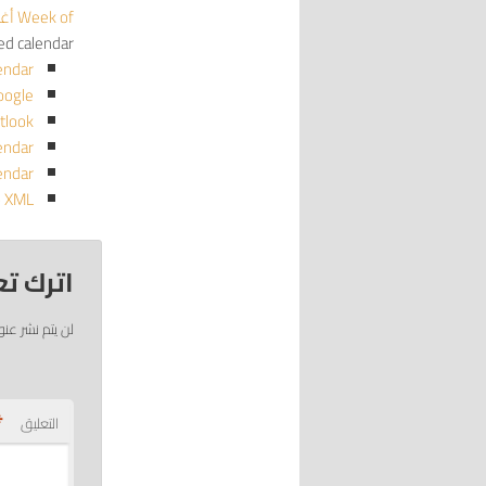
Week of أغسطس 2
red calendar
endar
oogle
tlook
endar
endar
o XML
اترك تع
لن يتم نشر عنو
*
التعليق