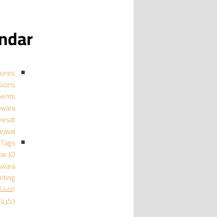
calendar
ories
cussions
events منا
mujawara
ghmeesat
tejwal تجو
Tags
pe
JO
awara
iting
الفش
ذكريا