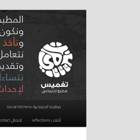
تخطي
مطبخ اجتماعي
إلى
المحتوى
taghmees تغميس
الأساسي
القائمة
مطابخنا الاجتماعية social kitchens
الرئيسية
تأملات reflections
للاتصال contact