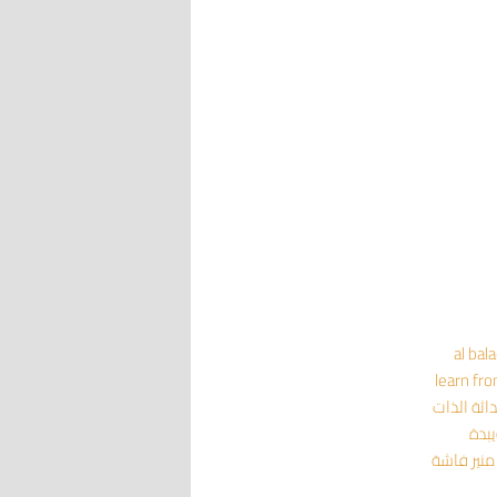
al bal
learn fr
داثة
الذات
يبدة
منير فاشة