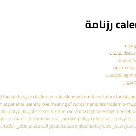
 رزنامة
Categ
dis نقاشات
سبات
 مجاورة
ta تغميسات
ال
ad theater
bergish
citadel
darna
development
emotions
failure
forests
ho
om experience
learning
love
meaning of words
memories
modernity
muj
wr
taghmeeseh
taghmees
solidarity
social kitchen
self
أمل
الاردن
الحب
الح
ل
برقش
تجوال
تعلم
تعلم من التجربة
تغميس
تغميسة
تنمية
جبل القلعة
جبل اللو
ت
سيل حسبان
كتابة إبداعية
مجاورة
مساندة
مسرح البلد
مشاعر
معاني الكلمات