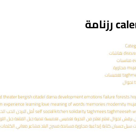
 رزنامة
Categ
dis نقاشات
سبات
 مجاورة
ta تغميسات
ال
ad theater
bergish
citadel
darna
development
emotions
failure
forests
ho
om experience
learning
love
meaning of words
memories
modernity
muj
wr
taghmeeseh
taghmees
solidarity
social kitchen
self
أمل
الاردن
الحب
الح
ل
برقش
تجوال
تعلم
تعلم من التجربة
تغميس
تغميسة
تنمية
جبل القلعة
جبل اللو
ت
سيل حسبان
كتابة إبداعية
مجاورة
مساندة
مسرح البلد
مشاعر
معاني الكلمات