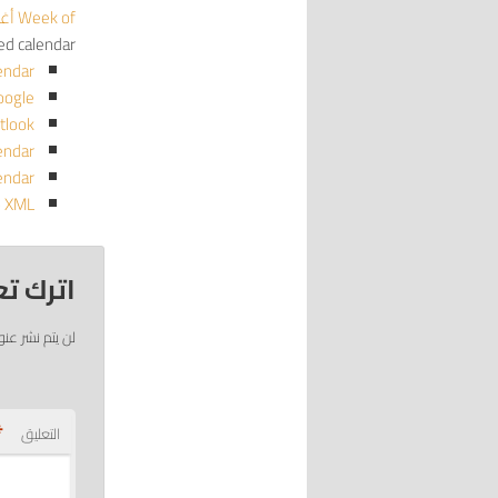
Week of أغسطس 2
red calendar
endar
oogle
tlook
endar
endar
o XML
اترك تع
لن يتم نشر عنو
*
التعليق