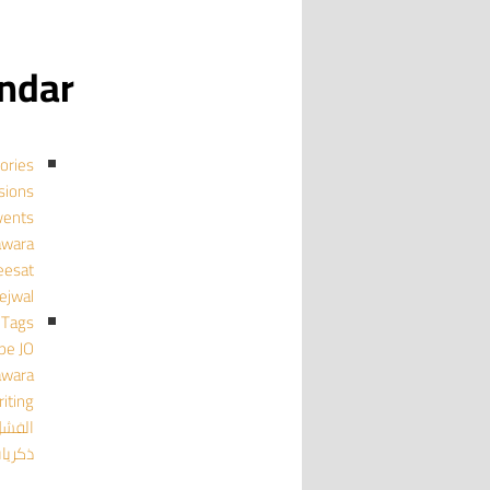
calendar
ories
cussions
events منا
mujawara
ghmeesat
tejwal تجو
Tags
pe
JO
awara
iting
الفش
ذكريا