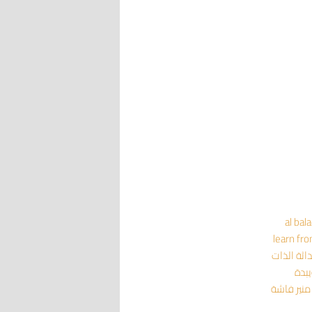
al bal
learn fr
داثة
الذات
يبدة
منير فاشة