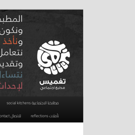
تخطي
مطبخ اجتماعي
إلى
المحتوى
taghmees تغميس
الأساسي
القائمة
مطابخنا الاجتماعية social kitchens
الرئيسية
تأملات reflections
للاتصال contact