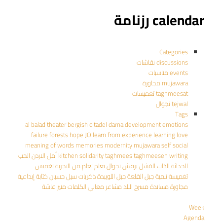
calendar رزنامة
Categories
discussions نقاشات
events مناسبات
mujawara مجاورة
taghmeesat تغميسات
tejwal تجوال
Tags
al balad theater
bergish
citadel
darna
development
emotions
failure
forests
hope
JO
learn from experience
learning
love
meaning of words
memories
modernity
mujawara
self
social
writing
taghmeeseh
taghmees
solidarity
kitchen
أمل
الاردن
الحب
الحداثة
الذات
الفشل
برقش
تجوال
تعلم
تعلم من التجربة
تغميس
تغميسة
تنمية
جبل القلعة
جبل اللويبدة
ذكريات
سيل حسبان
كتابة إبداعية
مجاورة
مساندة
مسرح البلد
مشاعر
معاني الكلمات
منير فاشة
Week
Agenda