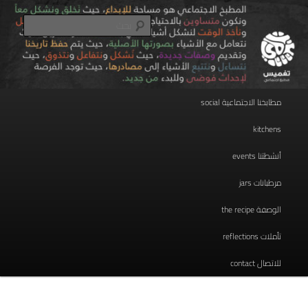
تخطي
مطبخ اجتماعي
إلى
بحث
المحتوى
الأساسي
taghmees تغميس
القائمة
مطابخنا الاجتماعية social
الرئيسية
kitchens
أنشطتنا events
مرطبانات jars
الوصفة the recipe
تأملات reflections
للاتصال contact