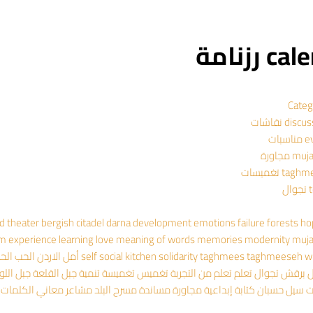
 رزنامة
Categ
dis نقاشات
سبات
 مجاورة
ta تغميسات
ال
ad theater
bergish
citadel
darna
development
emotions
failure
forests
ho
om experience
learning
love
meaning of words
memories
modernity
muj
wr
taghmeeseh
taghmees
solidarity
social kitchen
self
أمل
الاردن
الحب
الح
ل
برقش
تجوال
تعلم
تعلم من التجربة
تغميس
تغميسة
تنمية
جبل القلعة
جبل اللو
ت
سيل حسبان
كتابة إبداعية
مجاورة
مساندة
مسرح البلد
مشاعر
معاني الكلمات