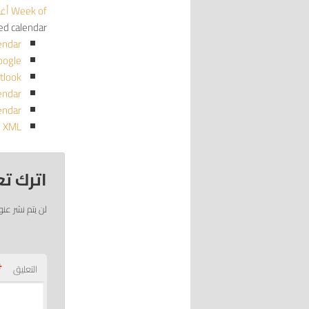
Week of أغسطس 2
red calendar
endar
oogle
tlook
endar
endar
o XML
اترك تع
لن يتم نشر عنو
*
التعليق