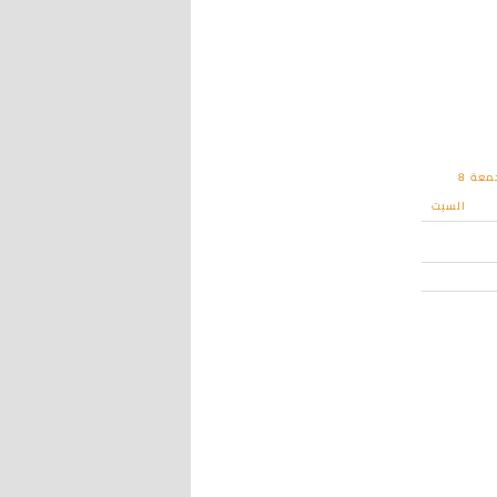
معة
8
السبت