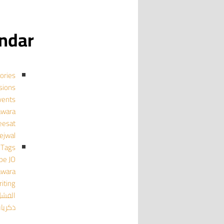
calendar
ories
cussions
events منا
mujawara
ghmeesat
tejwal تجو
Tags
pe
JO
awara
iting
الفش
ذكريا