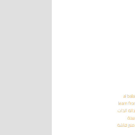
al bal
learn fr
داثة
الذات
يبدة
منير فاشة