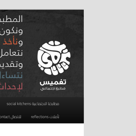
تخطي
مطبخ اجتماعي
إلى
المحتوى
taghmees تغميس
الأساسي
القائمة
مطابخنا الاجتماعية social kitchens
الرئيسية
تأملات reflections
للاتصال contact