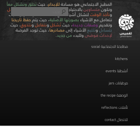
تخطي
مطبخ اجتماعي
إلى
بحث
المحتوى
الأساسي
taghmees تغميس
القائمة
مطابخنا الاجتماعية social
الرئيسية
kitchens
أنشطتنا events
مرطبانات jars
الوصفة the recipe
تأملات reflections
للاتصال contact