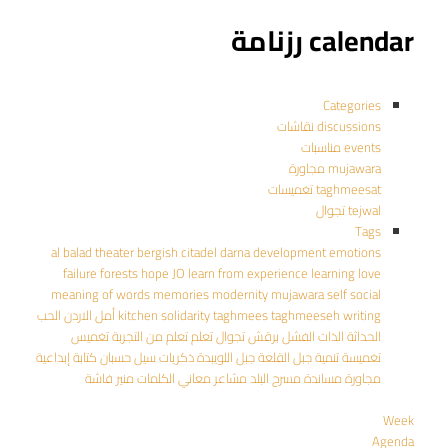
calendar رزنامة
Categories
discussions نقاشات
events مناسبات
mujawara مجاورة
taghmeesat تغميسات
tejwal تجوال
Tags
al balad theater
bergish
citadel
darna
development
emotions
failure
forests
hope
JO
learn from experience
learning
love
meaning of words
memories
modernity
mujawara
self
social
writing
taghmeeseh
taghmees
solidarity
kitchen
أمل
الاردن
الحب
الحداثة
الذات
الفشل
برقش
تجوال
تعلم
تعلم من التجربة
تغميس
تغميسة
تنمية
جبل القلعة
جبل اللويبدة
ذكريات
سيل حسبان
كتابة إبداعية
مجاورة
مساندة
مسرح البلد
مشاعر
معاني الكلمات
منير فاشة
Week
Agenda