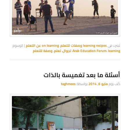
نُشِرت في
learning recipes وصفات للتعلم
،
on learning عن التعلم
|
الوسوم:
learning
،
Arab Education Forum
،
تجوال
،
تعلم
،
وصفة للتعلم
أسئلة ما بعد تغميسة بالذات
كُتب يوم
مايو 6, 2014
بواسطة
taghmees