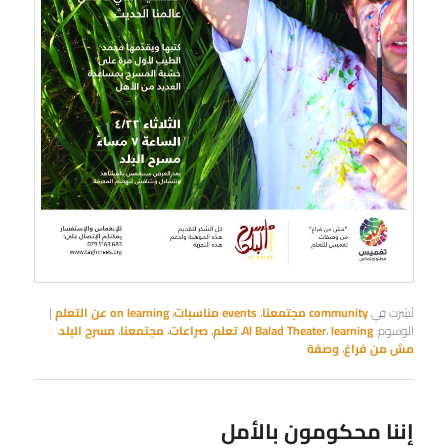
نُشِرت في
community مجتمعنا
،
events مناسبات
،
on learning عن التعلم
|
الوسوم:
learning
،
Al Balad Theater
،
تعلم
،
صراعات
،
مجتمعنا
،
مسرح البلد
،
مش من فراغ
،
وصفة
إننا محكومون بالأمل