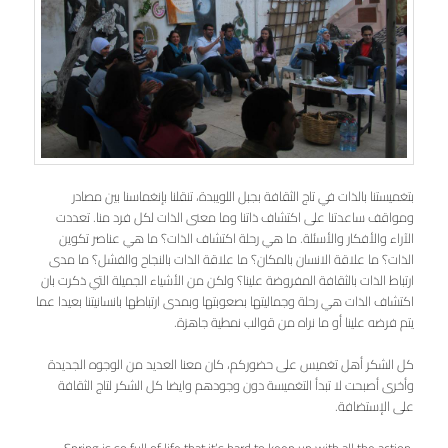
بتغميستنا بالذات في تاج الثقافة بجبل اللويبدة، تنقلنا بإنغماسنا بين مصادر
ومواقف ساعدتنا على اكتشاف ذاتنا وما معنى الذات لكل فرد منا. تعددت
الآراء والأفكار والأسئلة. ما هي رحلة اكتشاف الذات؟ ما هي عناصر تكوين
الذات؟ ما علاقة الانسان بالمكان؟ ما علاقة الذات بالنجاح والفشل؟ ما مدى
ارتباط الذات بالثقافة المفروضة علينا؟ ولكن من الأشياء الجميلة التي ذكرت بان
اكتشاف الذات هي رحلة وجماليتها بصعوبتها وبمدى ارتباطها بانسانيتنا بعيدا عما
يتم فرضه علينا أو ما نراه من قوالب نمطية جاهزة.
كل الشكر أهل تغميس على حضوركم، كان معنا العديد من الوجوه الجديدة
وأخرى أصبحت لا تبدأ التغميسة دون وجودهم وايضا كل الشكر لتاج الثقافة
على الإستضافة.