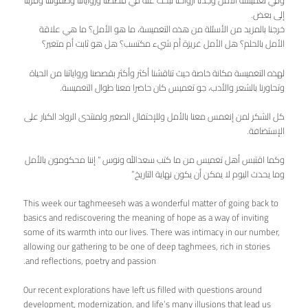
وفي تغميسة الأمل وجدنا أرواحنا تبحث عنه في قصصنا ورواياتنا وطفولتنا وقربنا
إلى بعض.
خرجنا بالمزيد من الأسئلة من هذه التغميسة، ما هو الأمل؟ ما هي علاقة
الأمل بالحلم؟ هل الأمل غريزة أم شيء مكتسب؟ هل هو ثابت أم متغير؟
لهذه التغميسة مكانة خاصة حيث تناقشنا أكثر وأكثر بقصصنا ورواياتنا من الحياة
وتحاورنا بالشعر والأدب، جو تغميس كان حاضرا معنا طوال التغميسة.
كل الشكر لمن إنغمس معنا بالأمل وللإحتفال الصغير ولمنتدى الرواد الكبار على
الإستضافة.
وكما اقتبس أهل تغميس من ما كتب سعدالله ونوس “ إننا محكومون بالأمل
وما يحدث اليوم لا يمكن أن يكون نهاية التاريخ”
This week our taghmeeseh was a wonderful matter of going back to
basics and rediscovering the meaning of hope as a way of inviting
some of its warmth into our lives. There was intimacy in our number,
allowing our gathering to be one of deep taghmees, rich in stories
and reflections, poetry and passion.
0ur recent explorations have left us filled with questions around
development, modernization, and life’s many illusions that lead us