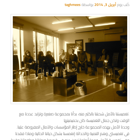
كُتب يوم
أبريل 3, 2014
بواسطة
taghmees
.تغميستنا بالأمل شحنتنا بالكثير منه، بدأنا بمجموعة صغيرة وتزايد عددنا مع
الوقت ولكن جمال التغميسة كان بحميميتها
وجدنا الأمل بهذه المجموعة خارج إطار المؤسسات والآمال المفروضة علينا.
في تغميستي وهم التنمية والحداثة إنغمسنا بشكل حياتنا الحالية وماذا فقدنا