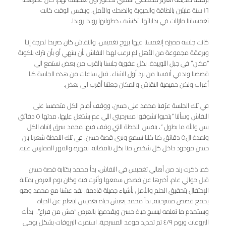
١٦ سنة مليئين بالطاقة والحيوية والضحك والأمل، وبنفس الوقت كانت
تغميساتنا مازالت في بداياتها، تكتشف خطواتها رويدا رويدا.
كانت جلسة مميزة إنغمسنا فيها بروح تغميس، والنقاش كان صريحا لدرجة إننا
وبرفقة مجموعة من الأهل لم نرغب لهذا النقاش بأن ينتهي أو بأن نترك بلكونة
“مكان” في جبل اللويبدة. بكل عفوية جلسنا بالقرب من بعض نستمع الى
قصصنا وندفي أنفسنا من برد أول الشتاء. قبل ساعات من هذه الجلسة كنا
أغراب ولكن حميمية النقاش والمكان جعلتنا أقرب الى بعض.
في تلك الجلسة عرّفنا محمد على حسن، ووقف أمام الكل متحمسا على
النقاش وسألنا “بتحبوا تشوفوا مسرحيتي اللي عم بشتغل عليها، مدتها ٥ دقائق
بس والله ما بطول “، بنفس اللحظة التي وقف فيها محمد سرق إنتباه الكل
ولمدة ال٥ دقائق كنا كلنا نسمع ونرى قصة حسن. في تلك اللحظة شعرنا بان
حسن موجود داخل كل شخص منا بكل تناقضاته، بقهره والقهر الممارس عليه.
كما ذكرت رند من أهالي تغميس في النقاش، بدأ محمد بكتابة قصة حسن
قبل حوالي عام، أخبرها عن قصص سمعها وأثرت فيه وكان يوم العرض بمثابة
الإحتفال بتحقيق الحلم والأمل بأشياء جميلة قادمة. لقد عشنا مع محمد وهو
يجمع قصص مسرحيته, بدأ محمد يعيش حياة تغميس ليتعلم عن الحياة
ويستخدم ما تعلمه لينسج حياة حسن ويقدمها بالعرض “مش من فراغ”. بدأت
البروفات ويوم ٤/٩ تم تحديد موعد المسرحية، استمرت البروفات بشكل يومي