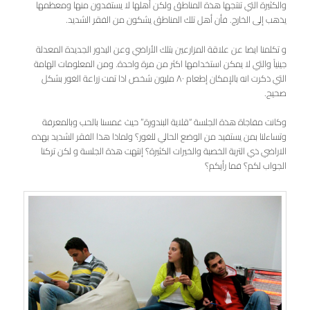
والكثيرة التي تنتجها هذة المناطق ولكن أهلها لا يستفدون منها ومعظمها
يذهب إلى الخارج. فأن أهل تلك المناطق يشكون من الفقر الشديد.
و تكلمنا ايضا عن علاقة المزارعين بتلك الأراضي وعن البذور الجديدة المعدلة
جينياً والتي لا يمكن استخدامها اكثر من مرة واحدة. ومن المعلومات الهامة
التي ذكرت انه بالإمكان إطعام ٨٠ مليون شخص اذا تمت زراعة الغور بشكل
صحيح.
وكانت مفاجاة هذة الجلسة “قلاية البندورة” حيث غمسنا بالحب وبالمعرفة
وتساءلنا بمن يستفيد من الوضع الحالي للغور؟ ولماذا هذا الفقر الشديد بهذه
الاراضي ذي التربة الخصبة والخيرات الكثيرة؟ إنتهت هذة الجلسة و لكن تركنا
الجواب لكم؟ فما رأيكم؟