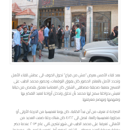
بعد لقاء الأمس بعرض “مش من فراغ” تحول الخوف الى عطش للقاء الأهل
وتجدد الأمل بالتعلم. الحضور كان يفوق التوقعات، وحضور محمد الطيب على
المسرح بمعية صديقة مصطفى الشلبي كان انغماسا بعمق بقصص من حياتنا
تعيش بدواخلنا سمح لها محمد بأن تحلق وتدخل أرواحنا لنعيد التفكير بها
ونفهمها ونهضم معرفتها.
الصراحة لا نعرف من أين نبدأ الكتابة، كان يوما تغميسيا من الدرجة الأولى أو
مجاورة تغميسية رائعة. لنصل الى ٤/٢٢ كان هناك رحلة ضمت العديد من
الأهالي. تعرفنا على محمد الطيب في شهر تشرين ثاني عام ٢٠١٣ عندما حضر
برفقة صديقة العزيز مصطفى الشلبي لحضور أول تغميسة لهم، كان عمرهما