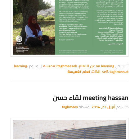
نُشِرت في
on learning عن التعلم
،
taghmeeseh تغميسة
|
الوسوم:
،
learning
taghmeesat
،
self
،
الذات
،
تعلم
،
تغميسة
meeting hassan لقاء حسن
كُتب يوم
أبريل 23, 2014
بواسطة
taghmees