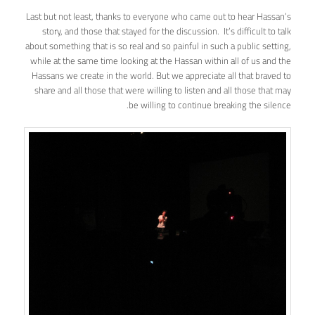
Last but not least, thanks to everyone who came out to hear Hassan’s
story, and those that stayed for the discussion. It’s difficult to talk
about something that is so real and so painful in such a public setting,
while at the same time looking at the Hassan within all of us and the
Hassans we create in the world. But we appreciate all that braved to
share and all those that were willing to listen and all those that may
be willing to continue breaking the silence.