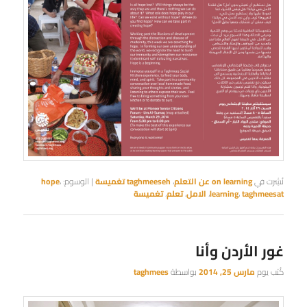
نُشِرت في
on learning عن التعلم
،
taghmeeseh تغميسة
|
الوسوم:
،
hope
taghmeesat
،
learning
،
الامل
،
تعلم
،
تغميسة
غور الأردن وأنا
كُتب يوم
مارس 25, 2014
بواسطة
taghmees