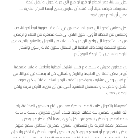
بكل إنسانيتنا، دون أحكام أو قهر أو منع لأي حرية تجول أو تنقل نتيجة
لممارسات فرضت علينا، أردنا فقط آن نمارس إحدى أبسط الغرائز البشرية ….
وهي أن نتعلم دون قيود.
بكل حماس توجهنا الى جسر الملك حسين في الشونة الجنوبية لنبدأ تجوالنا، حب
وحماس من اللحظة الأولى، تحول الباص الى حلبة مصغرة من الغناء والرقص.
من هناك توجهنا الى وادي الهيدان، ٥ ساعات من التجوال والمشي بالمياه وبين
الصخور الطبيعية وبعد ذلك انطلقنا الى الشمال لتكون غابات راسون واشجار
البلوط والسنديان بيتنا لهذة الاربع أيام.
بين عجلون وجرش والسلط وأم قيس تشاركنا أفكارنا وأحاديثنا وأغانينا وتعمقنا
بأرواح بعض، تنقلنا بين الطبيعة والتاريخ والأهالي، كل له بصمته في تجوالنا. في
أم قيس وعلى مشارف بحيرة طبريا توقف الزمن لساعات قلائل، كان صوت
التأمل والذكريات والمستقبل المنشود أعلى من أي شيء، الأرض قريبة ولكن
الوصول صعب.
بتغميستنا بالتجوال كانت قصصنا حاضرة معنا من بقاع فلسطين المختلفة، رام
الله، نابلس، القدس، بيت صفافا، فرخة، قلنديا، أسرى محررين، بالنسبة لنا كانت
هذه قصص وأماكن نسمع عنها، كل شيء يبعدنا أكثر وأكثر عن بعض،
نستخدم الضفة الغربية بدل فلسطين، الأسرى المحررين أشخاص نسمع عنهم
ولكن لا نعرفهم أو نسمع منهم، قرى فلسطين أصبحت أماكن لا تذكر ولا حتى
على الخريطة. في تغميستنا تساءلنا عن وقع ودور التجوال في نفس كل واحد