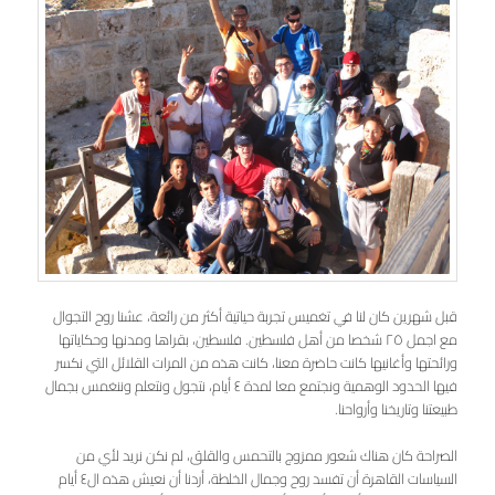
قبل شهرين كان لنا في تغميس تجربة حياتية أكثر من رائعة، عشنا روح التجوال
مع اجمل ٢٥ شخصا من أهل فلسطين. فلسطين، بقراها ومدنها وحكاياتها
ورائحتها وأغانيها كانت حاضرة معنا، كانت هذه من المرات القلائل التي نكسر
فيها الحدود الوهمية ونجتمع معا لمدة ٤ أيام، نتجول ونتعلم وننغمس بجمال
طبيعتنا وتاريخنا وأرواحنا.
الصراحة كان هناك شعور ممزوج بالتحمس والقلق، لم نكن نريد لأي من
السياسات القاهرة أن تفسد روح وجمال الخلطة، أردنا أن نعيش هذه ال٤ أيام