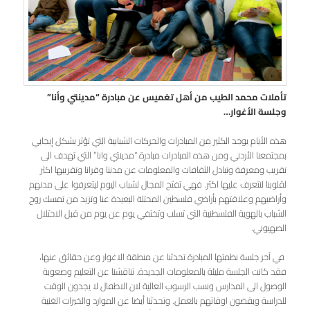
تأملات محمد الطيب من أهل تغميس عن مبادرة “مدينتي وأنا”
وجلسة الأغوار…
هذه الأيام يوجد الكثير من المبادرات والحركات الشبابية التي تؤثر بشكل إيجابي
بمجتمعنا الأردني ومن هذه المبادرات مبادرة “مدينتي وانا” التي تهدف الى
تقريب ومعرفة وتبادل الثقافات والمعلومات عن مدننا وقرانا وتقريبها اكثر
لقلوبنا لنتعرف عليها اكثر. فهي تفتح المجال لشباب اليوم ليتعرفوا على مدنهم
وأراضيهم وعلاقتهم بأراضي فلسطين المحتلة البعيدة عنا وتزيد من تمسك روح
الشباب بالهوية الفلسطنية التي تسلب وتختفي يوم عن يوم من قبل الاحتلال
الصهيوني.
في آخر جلسة نظمتها المبادرة تحدثنا عن منطقة الاغوار وعن حقائق عنها،
فقد كانت الجلسة مليئة بالمعلومات الجديدة. تناقشنا عن التعليم وصعوبة
الوصول الى المدارس ونسب الرسوب العالية لان الاطفال لا يجدون الوقت
للدراسة ويقضون اوقاتهم بالعمل. وتحدثنا أيضا عن الموارد والخيرات الغنية