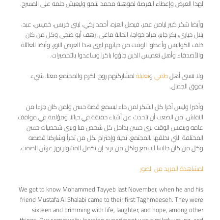
لهذا العرض وإعطاء الفرصة لموهبة محمد لتنمو وليعيش حلمه على المسرح.
وأيضا شكر كبير ليامن عمر، فيصل العزه، أحمد زكي، لبنى خريس، خميس، عبد،
بلال حياري، بكر جابر، مراد خواجا، الخالة ماغي، رهف أبو ضحى وكل من كان
خلف الكواليس وأعطوا الوقت من حياتهم ليرى هذا العرض النور، وأيضا للعائلة
والأصدقاء وأهل تغميس الذين جاؤوا باكرا وساعدوا بالتحضيرات.
ولا ننسى أهل
طمي
و
تعليلة
لمشاركتهم روح الكرم والمجتمع معنا، شيء
يفوق الجمال.
وأخيرا وليس آخرا كل الشكر لمن جاء ليسمع قصة حسن ولمن كان جزءا من
النقاش. من الصعب أن نتحدث عن أشياء حقيقة في حياتنا ومؤلمة في مواقف
عامه وبنفس الوقت نرى حسن بداخل كل شخص منا ونرى شخصيات حسن
المختلفة التي نخلقها بالمجتمع. تحية وإحترام لكل من تجرأ وشاركنا قصصه
وكل من كان جالسا ليسمع ولكل من يريد إن يكمل المشوار بهز عرش الصمت.
لمشاهدة المزيد من الصور
We got to know Mohammed Tayyeb last November, when he and his
friend Mustafa Al Shalabi came to their first Taghmeeseh. They were
sixteen and brimming with life, laughter, and hope, among other