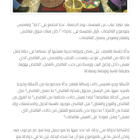
بعد فترة غياب عن تغيمسات يوم الجمعة، عدنا لنجتمع في “دارنا” وننغمس
بموضوع التناقضات. بأول تغميسة في عام٢٠١٥ كان هناك شوق لنتناقش
ونتعلم ونغوص بمعنى التناقضات.
بدأنا جلستنا بالتعرف على بعض وبرواية تجربة نعيشها أو عشناها في حياتنا تمثل
لنا حالة من التناقض. تنوعت وتعددت التجارب والقصص، من التناقض الذي
نعيش داخل وخارج البيت ووسط من نحب، التناقض بالعمل، التناقض بهويتنا،
بطريقة لباسنا وبإيماننا وبمبادئنا.
الأسئلة وجو تغميس كانت وسائلنا لنتعلم. بدأنا بمجموعة من الأسئلة وخرجنا
بالمزيد منها، هل الإنسان مجبول بفكرة التناقض؟ ما معنى التناقض؟ متى
نسمي الحالة متناقضة؟ لماذا نعيش حالات مختلفة من التناقض؟ ما الفرق بين
التناقض والتنوع والنفاق؟ هل التناقض موجود بالنسبة للدول والمجتمعات وإلا
فقط بين الأفراد؟ ما دورنا نحن بالمجتمع للتقليل من حالات التناقض التي
نعيش؟ وهل تعودنا على العيش بتناقضات؟
إكتشافنا لذواتنا هي رحلة، قد نجد فيها ما هو جميل وما هو غير مرغوب فيه
ولكن أجمل ما في بالموضوع هو أن نبدأ هذه الرحلة، لإن ما في دواخلنا هو