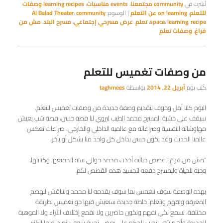
نُشِرت في
community مجتمعنا
،
events مناسبات
،
learning recipes وصفات
للتعلم
،
on learning عن التعلم
|
الوسوم:
community
،
Al Balad Theater
recipe
،
learning
،
space
،
تعلم
،
عرض مسرحي إجتماعي
،
مسرح البلد
،
مش من
فراغ
،
وصفات تعلم
من وصفات تغميس للتعلم
كُتب يوم
أبريل 22, 2014
بواسطة
taghmees
اليوم كلنا أمل وخوف لتقديم وصفة جديدة من وصفات تغميس للتعلم.
سيقف على خشبة المسرح محمد الطيب ليروي لنا قصة حسن، قصة شب يعيش
مهاوشاته النفسية وصراعاته مع عالميه الداخلي والخارجي، صراعات تعكس
عالمنا الحديث وقد يكون حسن بداخل كل واحد منا بشكل أو بآخر.
“مش من فراغ” قصص حياتيه أخذت محمد حوالي سنة لتجميعها وكتابتها،
وحبه للحياة وللمسرح دفعه لتجسيد هذه القصص لكم.
بهذه الوصفة سوف ننغمس بما سوف يقدمه لنا محمد ونتناقش لنهضم
المعرفه ونفهم ونتعلم، خلطة جديدة سنعيش فيها جو تغميس بطريقة
مختلفة، نسمع لكي نفهم ونكون حاضرين ولا نقمع إختلاف الآراء ولا الموهبة
الجديدة وأهم شي نتجنب الحكم على بعض. تجربة سوف نتعلم منها الكثير