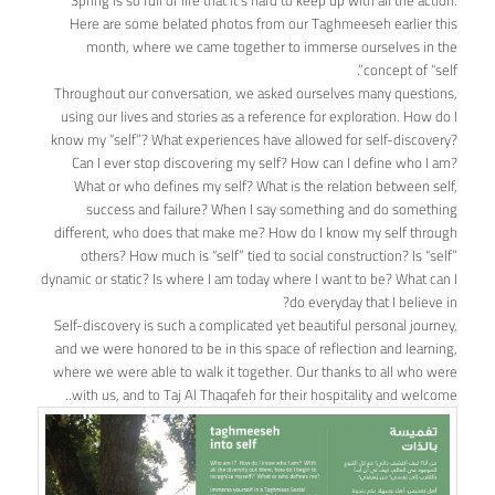
Spring is so full of life that it’s hard to keep up with all the action.
Here are some belated photos from our Taghmeeseh earlier this
month, where we came together to immerse ourselves in the
concept of “self”.
Throughout our conversation, we asked ourselves many questions,
using our lives and stories as a reference for exploration. How do I
know my “self”? What experiences have allowed for self-discovery?
Can I ever stop discovering my self? How can I define who I am?
What or who defines my self? What is the relation between self,
success and failure? When I say something and do something
different, who does that make me? How do I know my self through
others? How much is “self” tied to social construction? Is “self”
dynamic or static? Is where I am today where I want to be? What can I
do everyday that I believe in?
Self-discovery is such a complicated yet beautiful personal journey,
and we were honored to be in this space of reflection and learning,
where we were able to walk it together. Our thanks to all who were
with us, and to Taj Al Thaqafeh for their hospitality and welcome..