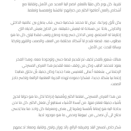
تقريبا، كل يوم كان مليئا بالتعلم، انضم الينا العديد من الأهل وتقابلنا مع
أشخاص رائعين أضافوا الكثير من خبراتهم؛ تناقشنا وإنغمسنا وتعلمنا.
بكل تألق وبراعة، عرض لنا محمد شخصية حسن، شاب يصارع بين عالميه الداخلي
والخارجي باحثا عن مساحة له ليعيش حقيقته. من الخارج يعيش الحياه التي
إختارها له المجتمع، ومن الداخل خسر روحه وصارع وتعب فقط ليلبي كل ما هو
مطلوب منه. قصته تقدم لنا أشكالا مختلفة من العنف والصمت والقهر وتتركنا
برسالة للبحث عن الأمل.
هنالك شعور بالفخر لكيف تم تقديم قصة حسن ولوجودنا معه، وهذا الفخر
يعود لمحمد الطيب وكل من وقف معه لتقديم هذا العرض المسرحي
الإجتماعي. بشغفه أعطى لتغميس بعدا جديدا وكان جميلا بأن نخلق مطبخا
إجتماعيا بشكلا جديدا، فشكرا حموده لهذه التجربة التعلمية الرائعة ولكسر حاجز
الصمت.
من هذا العرض المسرحي تعلمنا الكثير وبأهمية إدراكنا لكل ما هو حولنا لنخرج
بأشياء جميلة نتعلم منها. من أبسط الأشياء نستطيع أن نفعل الكثير، كل ما نحن
بحاجة اليه هو إيماننا بأنفسنا وبقربنا إلى بعض ومعرفة كل واحد منا بما يُحسن.
نحتاج الى أن نصحى من غيبوبتنا ونحمي ما هو موجود لدينا.
شكر خاص لمسرح البلد وفريقه الرائع، رائد ورزان ولبنى وقابيلا ومعاذ لدعمهم