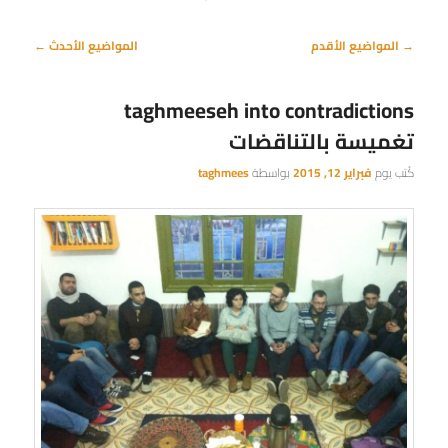
تصفّح
→
المواضيع الأقدم
المواضيع الأحدث
←
المقالات
taghmeeseh into contradictions
تغميسة بالتناقضات
كُتب يوم
فبراير 12, 2015
بواسطة
taghmees