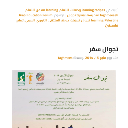
نُشِرت في
learning recipes وصفات للتعلم
،
on learning عن التعلم
،
taghmeeseh تغميسة
،
tejwal تجوال
|
الوسوم:
،
Arab Education Forum
Palestine
،
learning
،
تجوال
،
تعزيلة، جيرة، الملتقى التربوي العربي
،
تعلم
،
فلسطين
تجوال سفر
كُتب يوم
مايو 15, 2014
بواسطة
taghmees