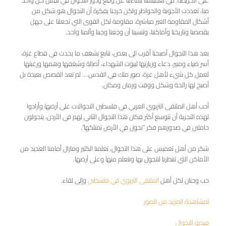
منا، تعددت الأجوبة والخواطر ولكن خرجنا بفكرة أن التجوال هو شكل من
أشكال المقاومة الغير مباشرة، مقاومة لكل القوى التي تجعلنا على جهل
بقصصنا وتاريخنا وأماكننا، وتنسينا أن وجعنا وحبنا وألمنا واحد.
بعد هذا التجوال أصبحنا أقرب الى بعض، نتابع بشغف ما يحدث في قطاع غزة،
أسر ضياء ومنير، دعاء وزيارتها لبيوت الشهداء، أصالة وشغفها وهمها ورغبتها
لعمل كل شيء لأهل غزة، صور ملك في القدس…. لم تعد القصص بعيدة بل
أصبح لها رائحة وشكل ووقت وزمان ومكان.
أحب أهل الملتقى التربوي العربي في فلسطين التجوالات على أرضها وأرادوا
لهذه التجربة أن تتوسع أكثر فكان هذا التجوال الثاني لهم في الأردن، يتجولون
حاملين في صدورهم فكر “تجول في الأرض تمتلكها”.
شكر من أهل تغميس على هذا التجوال، تعلمنا الكثير ومازال أمامنا العديد من
الأماكن التي تنتظرنا لنتجول بها ونتعلم منها وعلى أرضها.
حب وحنان لكل أهل
الملتقى التربوي في فلسطين
وإلى لقاء.
لمشاهدة المزيد من الصور
فيديو التجوال