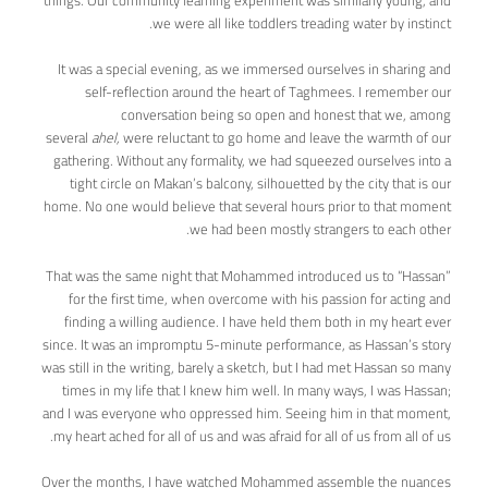
things. Our community learning experiment was similarly young, and
we were all like toddlers treading water by instinct.
It was a special evening, as we immersed ourselves in sharing and
self-reflection around the heart of Taghmees. I remember our
conversation being so open and honest that we, among
several
ahel,
were reluctant to go home and leave the warmth of our
gathering. Without any formality, we had squeezed ourselves into a
tight circle on Makan’s balcony, silhouetted by the city that is our
home. No one would believe that several hours prior to that moment
we had been mostly strangers to each other.
That was the same night that Mohammed introduced us to “Hassan”
for the first time, when overcome with his passion for acting and
finding a willing audience. I have held them both in my heart ever
since. It was an impromptu 5-minute performance, as Hassan’s story
was still in the writing, barely a sketch, but I had met Hassan so many
times in my life that I knew him well. In many ways, I was Hassan;
and I was everyone who oppressed him. Seeing him in that moment,
my heart ached for all of us and was afraid for all of us from all of us.
Over the months, I have watched Mohammed assemble the nuances