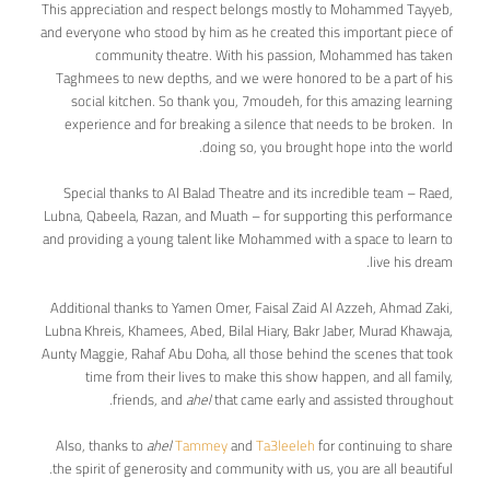
This appreciation and respect belongs mostly to Mohammed Tayyeb,
and everyone who stood by him as he created this important piece of
community theatre. With his passion, Mohammed has taken
Taghmees to new depths, and we were honored to be a part of his
social kitchen. So thank you, 7moudeh, for this amazing learning
experience and for breaking a silence that needs to be broken. In
doing so, you brought hope into the world.
Special thanks to Al Balad Theatre and its incredible team – Raed,
Lubna, Qabeela, Razan, and Muath – for supporting this performance
and providing a young talent like Mohammed with a space to learn to
live his dream.
Additional thanks to Yamen Omer, Faisal Zaid Al Azzeh, Ahmad Zaki,
Lubna Khreis, Khamees, Abed, Bilal Hiary, Bakr Jaber, Murad Khawaja,
Aunty Maggie, Rahaf Abu Doha, all those behind the scenes that took
time from their lives to make this show happen, and all family,
friends, and
ahel
that came early and assisted throughout.
Also, thanks to
ahel
Tammey
and
Ta3leeleh
for continuing to share
the spirit of generosity and community with us, you are all beautiful.