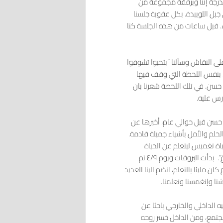
درجة إننا وبرفقة مجموعة من
 جبل اللويبدة. بكل عفوية جلسنا
. قبل ساعات من هذه الجلسة كنا
 النقاش وسألنا “بتحبوا تشوفوا
 بس والله ما بطول “، بنفس اللحظة التي وقف فيها
 نسمع ونرى قصة حسن. في تلك اللحظة شعرنا بان
رس عليه.
حسن قبل حوالي عام، أخبرها عن
لم والأمل بأشياء جميلة قادمة.
 تغميس ليتعلم عن الحياة
ويستخدم ما تعلمه لينسج حياة حسن ويقدمها بالعرض “مش من فراغ”. بدأت البروفات ويوم ٤/٩ تم
 مليئا بالتعلم، انضم الينا العديد
نا وإنغمسنا وتعلمنا.
 الداخلي والخارجي باحثا عن
مجتمع، ومن الداخل خسر روحه