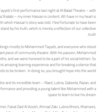
yeb’s first performance last night at Al Balad Theatre – with
Shalabi – my inner Hassan is content. All I have in my heart is
ith which Hassan’s story was told. I feel fortunate to have been
 stand by his truth, which is merely a reflection of our collective
truth.
 belongs mostly to Mohammed Tayyeb, and everyone who stood
rtant piece of community theatre. With his passion, Mohammed
s, and we were honored to be a part of his social kitchen. So
is amazing learning experience and for breaking a silence that
ds to be broken. In doing so, you brought hope into the world.
atre and its incredible team – Raed, Lubna, Qabeela, Razan, and
erformance and providing a young talent like Mohammed with a
space to learn to live his dream.
mer, Faisal Zaid Al Azzeh, Ahmad Zaki, Lubna Khreis, Khamees,