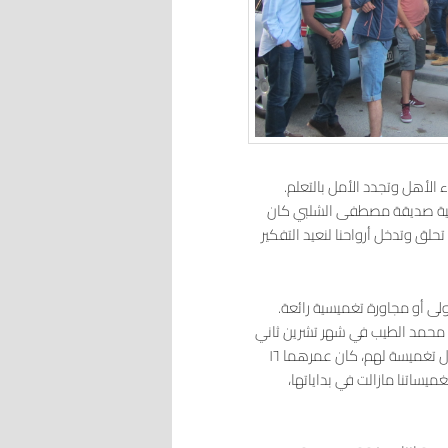
لأهل وتجدد الأمل بالتعلم.
عية صديقة مصطفى الشلبي كان
ق وتدخل أرواحنا لنعيد التفكير
أولى أو مجاورة تغميسية رائعة.
نا على محمد الطيب في شهر تشرين ثاني
عام ٢٠١٣ عندما حضر برفقة صديقة العزيز مصطفى الشلبي لحضور أول تغميسة لهم، كان عمرهما ١٦
يساتنا مازالت في بداياتها،