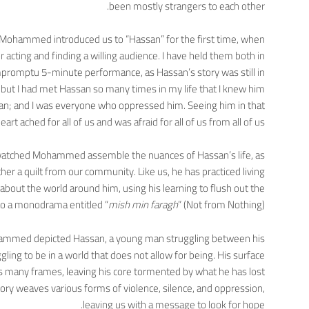
been mostly strangers to each other.
 Mohammed introduced us to “Hassan” for the first time, when
 acting and finding a willing audience. I have held them both in
impromptu 5-minute performance, as Hassan’s story was still in
h, but I had met Hassan so many times in my life that I knew him
san; and I was everyone who oppressed him. Seeing him in that
t ached for all of us and was afraid for all of us from all of us.
watched Mohammed assemble the nuances of Hassan’s life, as
her a quilt from our community. Like us, he has practiced living
bout the world around him, using his learning to flush out the
nto a monodrama entitled “
mish min faragh
” (Not from Nothing).
Mohammed depicted Hassan, a young man struggling between his
gling to be in a world that does not allow for being. His surface
’s many frames, leaving his core tormented by what he has lost
ry weaves various forms of violence, silence, and oppression,
leaving us with a message to look for hope.