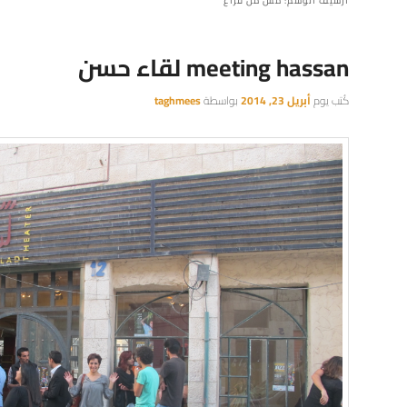
أرشيف الوسم:
مش من فراغ
meeting hassan لقاء حسن
كُتب يوم
أبريل 23, 2014
بواسطة
taghmees