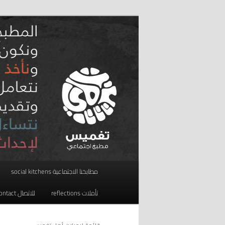
تخطي
تخطي
مطبخ اجتماعي
إلى
إلى
المحتوى
المحتوى
taghmees تغميس
الثانوي
الأساسي
القائمة
مطابخنا الاجتماعية social kitchens
الرئيسية
تأملات reflections
للاتصال contact