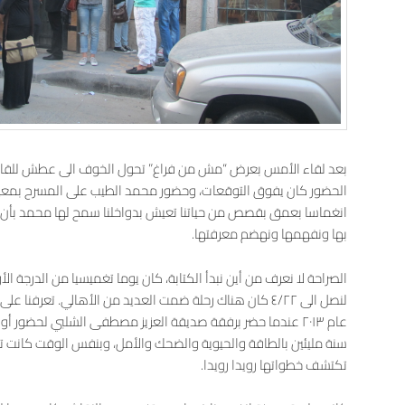
بعد لقاء الأمس بعرض “مش من فراغ” تحول الخوف الى عطش للقاء ا
الحضور كان يفوق التوقعات، وحضور محمد الطيب على المسرح بم
انغماسا بعمق بقصص من حياتنا تعيش بدواخلنا سمح لها محمد بأن تحل
بها ونفهمها ونهضم معرفتها.
الصراحة لا نعرف من أين نبدأ الكتابة، كان يوما تغميسيا من الدرجة ال
لنصل الى ٤/٢٢ كان هناك رحلة ضمت العديد من الأهالي. تعرف
سنة مليئين بالطاقة والحيوية والضحك والأمل، وبنفس الوقت كانت تغم
تكتشف خطواتها رويدا رويدا.