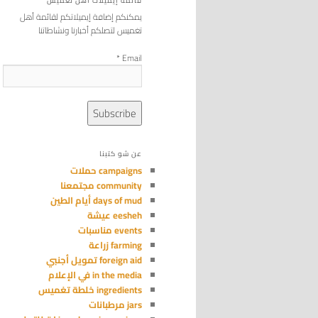
قائمة إيميلات أهل تغميس
يمكنكم إضافة إيميلاتكم لقائمة أهل
تغميس لتصلكم أخبارنا ونشاطاتنا
*
Email
عن شو كتبنا
campaigns حملات
community مجتمعنا
days of mud أيام الطين
eesheh عيشة
events مناسبات
farming زراعة
foreign aid تمويل أجنبي
in the media في الإعلام
ingredients خلطة تغميس
jars مرطبانات