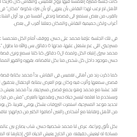
كانت جلسة مميزة إنغمسنا فيها بروح تغميس، والنقاش كان صريحا ل
الأهل لم نرغب لهذا النقاش بأن ينتهي أو بأن نترك بلكونة “مكان” في
بالقرب من بعض نستمع الى قصصنا وندفي أنفسنا من برد أول الشتاء
أغراب ولكن حميمية النقاش والمكان جعلتنا أقرب الى بعض.
في تلك الجلسة عرّفنا محمد على حسن، ووقف أمام الكل متحمسا على
مسرحيتي اللي عم بشتغل عليها، مدتها ٥ دقائق
محمد سرق إنتباه الكل ولمدة ال٥ دقائق كنا كلنا
حسن موجود داخل كل شخص منا بكل تناقضاته، بقهره والقهر المما
كما ذكرت رند من أهالي تغميس في النقاش، بدأ محمد بكتابة قصة 
قصص سمعها وأثرت فيه وكان يوم العرض بمثابة الإحتفال بتحقيق الح
لقد عشنا مع محمد وهو يجمع قصص مسرحيته, بدأ محمد يعيش حياة
تحديد موعد المسرحية، استمرت البروفات بشكل يومي تقريبا، كل يوم كان
من الأهل وتقابلنا مع أشخاص رائعين أضافوا الكثير من خبراتهم؛ تناقش
بكل تألق وبراعة، عرض لنا محمد شخصية حسن، شاب يصارع بين عالميه
مساحة له ليعيش حقيقته. من الخارج يعيش الحياه التي إختارها له ال