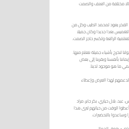
الا مختلفة من العنف والصمت
 الفخر يعود لمحمد الطيب وكل من
غميس بعدا جديدا وكان جميلا
تعلمية الرائعة ولكسر حاجز الصمت.
ا لنخرج بأشياء جميلة نتعلم منها.
ماننا بأنفسنا وبقربنا إلى بعض
مي ما هو موجود لدينا.
اذ لدعمهم لهذا العرض وإعطاء
بد، بلال حياري، بكر جابر، مراد
عطوا الوقت من حياتهم ليرى هذا
ا وساعدوا بالتحضيرات.
 شيء يفوق الجمال.