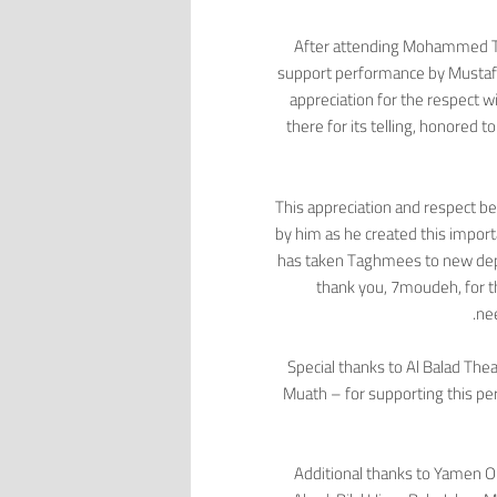
After attending Mohammed Tay
support performance by Mustafa 
appreciation for the respect w
there for its telling, honored to
This appreciation and respect
by him as he created this impo
has taken Taghmees to new depth
thank you, 7moudeh, for th
nee
Special thanks to Al Balad The
Muath – for supporting this p
Additional thanks to Yamen O