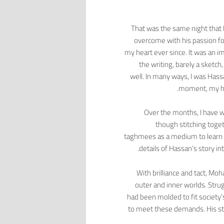
That was the same night that
overcome with his passion for
my heart ever since. It was an 
the writing, barely a sketc
well. In many ways, I was Has
moment, my hear
Over the months, I have 
though stitching toget
taghmees as a medium to learn a
details of Hassan’s story i
With brilliance and tact, 
outer and inner worlds. Strug
had been molded to fit society
to meet these demands. His sto