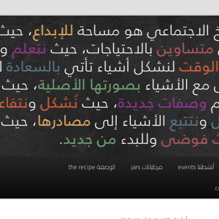
أنشطتنا events
مرطبانات jars
الوصفة the recipe