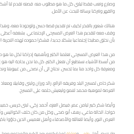
وصارع وتعب فقط ليلبي كل ما هو مطلوب منه. قصته تقدم لنا أشك
والقهر وتتركنا برسالة للبحث عن الأمل.
هنالك شعور بالفخر لكيف تم تقديم قصة حسن ولوجودنا معه، وهذا
وقف معه لتقديم هذا العرض المسرحي الإجتماعي. بشغفه أعطى لت
بأن نخلق مطبخا إجتماعيا بشكلا جديدا، فشكرا حموده لهذه التجربة ال
من هذا العرض المسرحي تعلمنا الكثير وبأهمية إدراكنا لكل ما هو حولن
من أبسط الأشياء نستطيع أن نفعل الكثير، كل ما نحن بحاجة اليه هو إي
ومعرفة كل واحد منا بما يُحسن. نحتاج الى أن نصحى من غيبوبتنا ونح
شكر خاص لمسرح البلد وفريقه الرائع، رائد ورزان ولبنى وقابيلا ومع
الفرصة لموهبة محمد لتنمو وليعيش حلمه على المسرح.
وأيضا شكر كبير ليامن عمر، فيصل العزه، أحمد زكي، لبنى خريس، خميس، ع
خواجا، الخالة ماغي، رهف أبو ضحى وكل من كان خلف الكواليس وأ
العرض النور، وأيضا للعائلة والأصدقاء وأهل تغميس الذين جاؤوا باكر
ولا ننسى أهل
طمي
و
تعليلة
لمشاركتهم روح الكرم والمجتمع معنا،