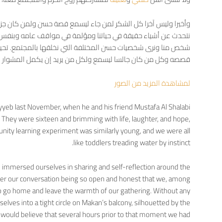
وأخيرا وليس آخرا كل الشكر لمن جاء ليسمع قصة حسن ولمن كان جز
نتحدث عن أشياء حقيقة في حياتنا ومؤلمة في مواقف عامه وبنفس
شخص منا ونرى شخصيات حسن المختلفة التي نخلقها بالمجتمع. تحية 
قصصه وكل من كان جالسا ليسمع ولكل من يريد إن يكمل المشوار 
لمشاهدة المزيد من الصور
b last November, when he and his friend Mustafa Al Shalabi
 They were sixteen and brimming with life, laughter, and hope,
ity learning experiment was similarly young, and we were all
like toddlers treading water by instinct.
we immersed ourselves in sharing and self-reflection around the
r our conversation being so open and honest that we, among
o go home and leave the warmth of our gathering. Without any
elves into a tight circle on Makan’s balcony, silhouetted by the
e would believe that several hours prior to that moment we had