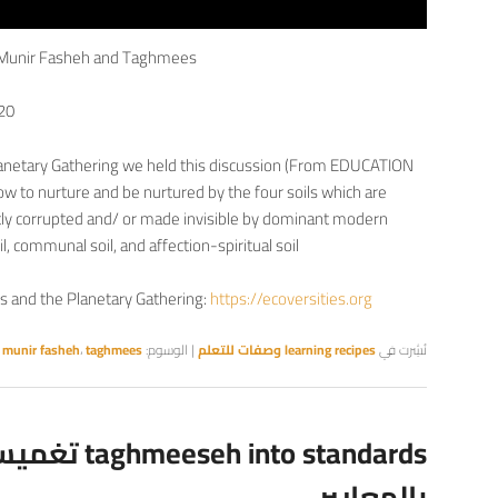
 Munir Fasheh and Taghmees.
020
 Planetary Gathering we held this discussion (From EDUCATION
ow to nurture and be nurtured by the four soils which are
y corrupted and/ or made invisible by dominant modern
oil, communal soil, and affection-spiritual soil
s and the Planetary Gathering:
https://ecoversities.org
نُشِرت في
learning recipes وصفات للتعلم
|
الوسوم:
taghmees
،
munir fasheh
،
aghmeeseh into standards
بالمعايير