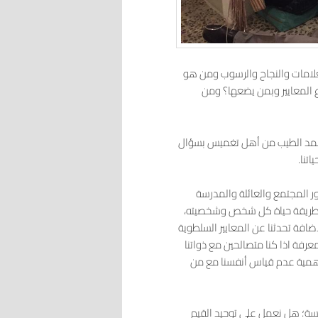
علامات والنجاح والرسوب ومن هو
 المعايير وبمن يضعها؟ ومن
 محمد الطيب من أهل تغميس بسؤال
تنا.
ور المجتمع والعائلة والمدرسة
مع طريقة حياة كل شخص وشخصيته،
إضافة تحدثنا عن المعايير السلطوية
فة اذا كنا متصالحين مع ذواتنا
 أهمية عدم قياس أنفسنا مع من
ميسة؛ هل نعمل على توحيد القيم