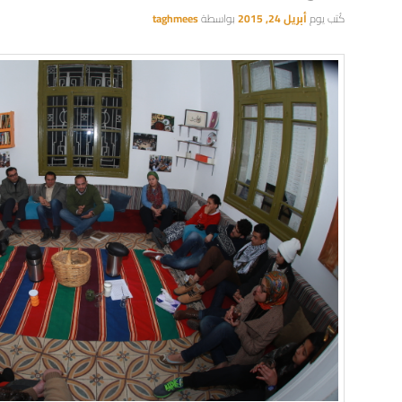
كُتب يوم
أبريل 24, 2015
بواسطة
taghmees