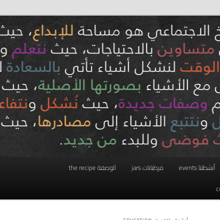
أنشطتنا events
مرطبانات jars
الوصفة the recipe