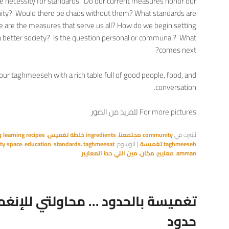
 necessity for standards. Do our current measures honor our
nity? Would there be chaos without them? What standards are
 are the measures that serve us all? How do we begin setting
 a better society? Is the question personal or communal? What
comes next?
our taghmeeseh with a rich table full of good people, food, and
conversation.
For more pictures للمزيد من الصور
نُشِرت في
community مجتمعنا
،
ingredients خلطة تغميس
،
learning recipes وصفات للتعلم
taghmeeseh تغميسة
|
الوسوم:
taghmeesat
،
standards
،
education
،
ty space
amman
،
معايير
،
مكان
،
مين اللي حط المعايير
تغميسة بالحدود … محاولتي للإنغم
حدود