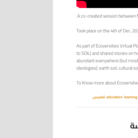
A co-created session between
Took place on the 4th of Dec. 2
As part of Ecoversities Virtual
to SOIL) and shared stories on h
abundant everywhere (but mostl
ideologies): earth soil, cultural s
To Know more about Ecoversitie
learning
،
education
،
تغميس
t تغميسة