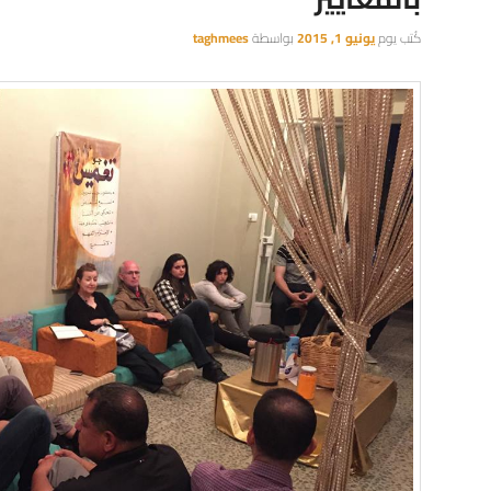
كُتب يوم
يونيو 1, 2015
بواسطة
taghmees