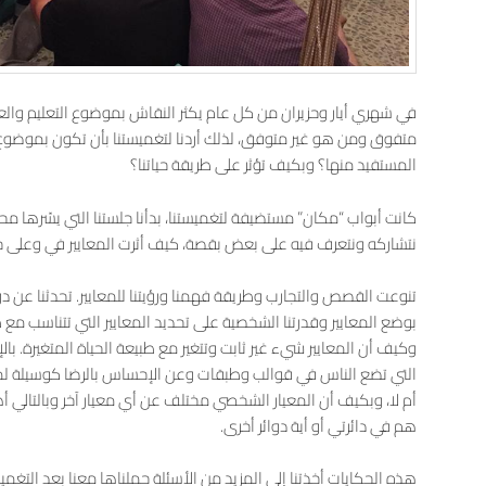
في شهري أيار وحزيران من كل عام يكثر النقاش بموضوع التعليم وال
متفوق ومن هو غير متوفق، لذلك أردنا لتغميستنا بأن تكون بموضوع
المستفيد منها؟ وبكيف تؤثر على طريقة حياتنا؟
كانت أبواب “مكان” مستضيفة لتغميستنا، بدأنا جلستنا التي يسّرها
نتشاركه ونتعرف فيه على بعض بقصة، كيف أثرت المعايير في وعلى حيا
تنوعت القصص والتجارب وطريقة فهمنا ورؤيتنا للمعايير. تحدثنا عن د
بوضع المعايير وقدرتنا الشخصية على تحديد المعايير التي تتناسب 
وكيف أن المعايير شيء غير ثابت وتتغير مع طبيعة الحياة المتغيرة. بال
التي تضع الناس في قوالب وطبقات وعن الإحساس بالرضا كوسيلة لمعر
أم لا، وبكيف أن المعيار الشخصي مختلف عن أي معيار آخر وبالتالي
هم في دائرتي أو أية دوائر أخرى.
هذه الحكايات أخذتنا إلى المزيد من الأسئلة حملناها معنا بعد التغ