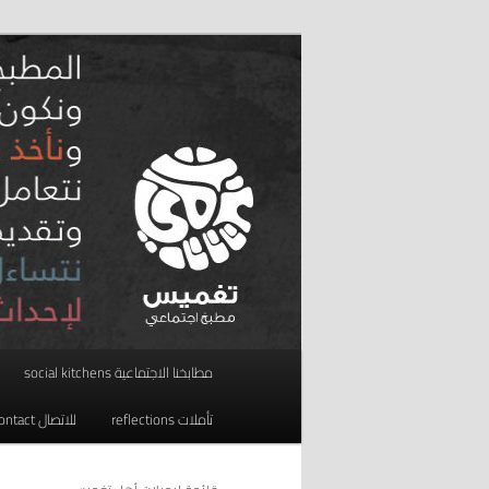
تخطي
تخطي
مطبخ اجتماعي
إلى
إلى
المحتوى
المحتوى
taghmees تغميس
الثانوي
الأساسي
القائمة
مطابخنا الاجتماعية social kitchens
الرئيسية
تأملات reflections
للاتصال contact