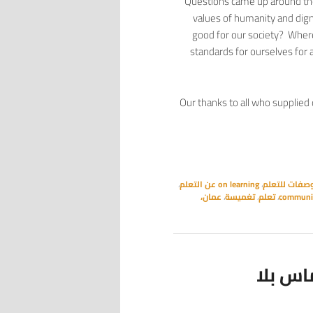
Questions came up around the
values of humanity and dig
good for our society? Where
standards for ourselves for
Our thanks to all who supplied 
،
on learning عن التعلم
،
communi
،
تعلم
،
تغميسة
،
عمان،
اس بلا