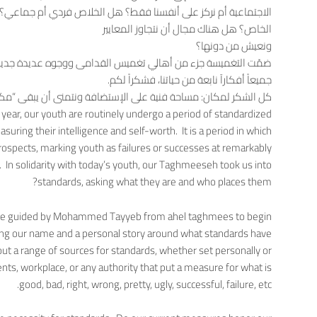
الاجتماعية أم نركز على أنفسنا فقط؟ هل الخلاص فردي أم جماعي؟
الخاص؟ هل هناك مجال أن نتجاوز المعايير
ونعيش من دونها؟
ضمّت التغميسة جزء من أهالي تغميس القدامى ووجوه عديدة جديد
جميعاً أفكارآ نابعة من حياتنا، فشكراً لكم.
كل الشكر لمكان: مساحة فنية على الإستضافة ونتمنى أن يبقى “مكا
 year, our youth are routinely undergo a period of standardized
suring their intelligence and self-worth. It is a period in which
ospects, marking youth as failures or successes at remarkably
 In solidarity with today’s youth, our Taghmeeseh took us into
standards, asking what they are and who places them?
ere guided by Mohammed Tayyeb from ahel taghmees to begin
ing our name and a personal story around what standards have
ut a range of sources for standards, whether set personally or
rents, workplace, or any authority that put a measure for what is
good, bad, right, wrong, pretty, ugly, successful, failure, etc.